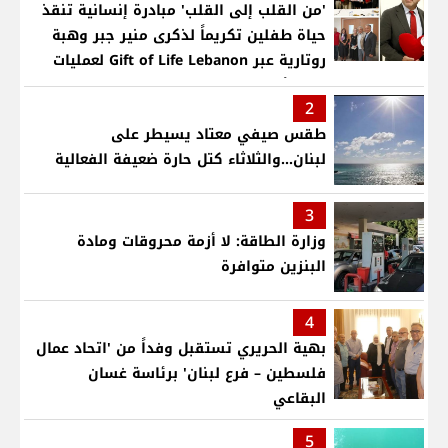
'من القلب إلى القلب' مبادرة إنسانية تنقذ
حياة طفلين تكريماً لذكرى منير جبر وهبة
روتارية عبر Gift of Life Lebanon لعمليات
قلب لأطفال في مستشفى حمود الجامعي
2
طقس صيفي معتاد يسيطر على
لبنان...والثلاثاء كتل حارة ضعيفة الفعالية
3
وزارة الطاقة: لا أزمة محروقات ومادة
البنزين متوافرة
4
بهية الحريري تستقبل وفداً من 'اتحاد عمال
فلسطين – فرع لبنان' برئاسة غسان
البقاعي
5