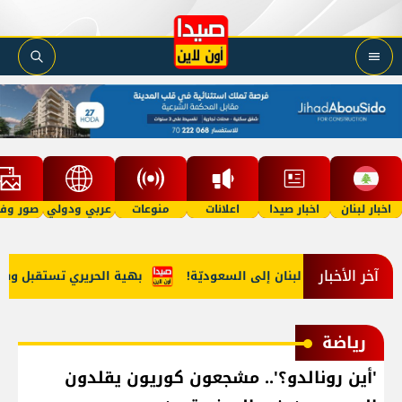
اخبار لبنان
اخبار صيدا
اعلانات
منوعات
عربي ودولي
صور وفي
آخر الأخبار
ب مخدّرات من لبنان إلى السعوديّة!
بهية الحريري تستقبل وفداً م
رياضة
'أين رونالدو؟'.. مشجعون كوريون يقلدون