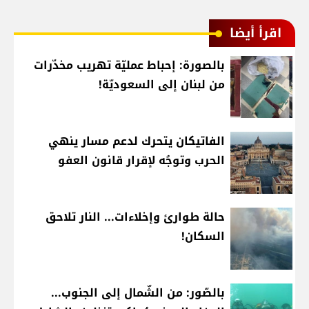
اقرأ أيضا
بالصورة: إحباط عمليّة تهريب مخدّرات
من لبنان إلى السعوديّة!
الفاتيكان يتحرك لدعم مسار ينهي
الحرب وتوجُه لإقرار قانون العفو
حالة طوارئ وإخلاءات... النار تلاحق
السكان!
بالصّور: من الشّمال إلى الجنوب...