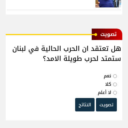
ﺗﺼﻮﻳﺖ
هل تعتقد ان الحرب الحالية في لبنان
ستمتد لحرب طويلة الامد؟
نعم
كلا
لا أعلم
تصويت
النتائج