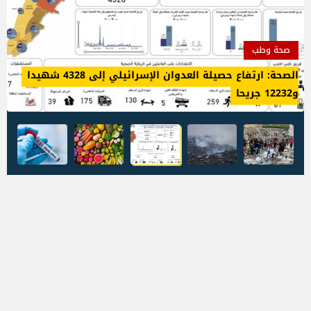
صحة وطب
الصحة: ارتفاع حصيلة العدوان الإسرائيلي إلى 4328 شهيدا
و12232 جريحا