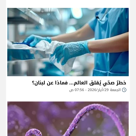
خطرٌ صحّي يُقلق العالم... فماذا عن لبنان؟
الجمعة 29/أيار/2026 - 07:56 ص