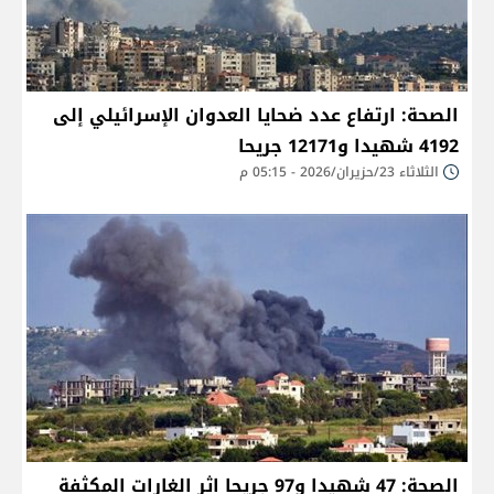
الصحة: ارتفاع عدد ضحايا العدوان الإسرائيلي إلى
4192 شهيدا و12171 جريحا
الثلاثاء 23/حزيران/2026 - 05:15 م
الصحة: 47 شهيدا و97 جريحا اثر الغارات المكثفة