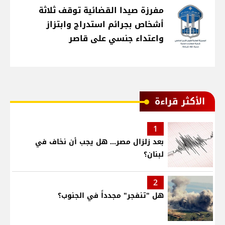
مفرزة صيدا القضائية توقف ثلاثة
أشخاص بجرائم استدراج وابتزاز
واعتداء جنسي على قاصر
الأكثر قراءة
1
بعد زلزال مصر... هل يجب أن نخاف في
لبنان؟
2
هل "تنفجر" مجدداً في الجنوب؟