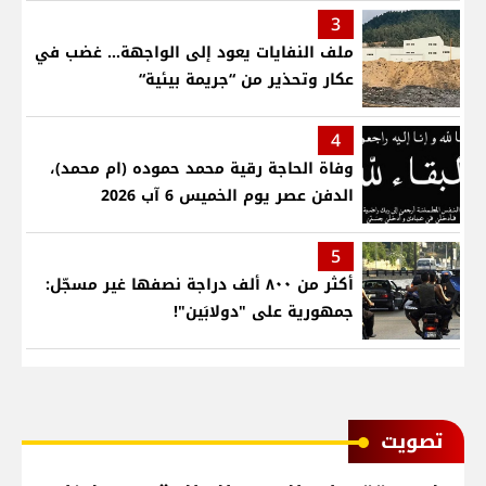
3
ملف النفايات يعود إلى الواجهة… غضب في
عكار وتحذير من “جريمة بيئية“
4
وفاة الحاجة رقية محمد حموده (ام محمد)،
الدفن عصر يوم الخميس 6 آب 2026
5
أكثر من ٨٠٠ ألف دراجة نصفها غير مسجّل:
جمهورية على "دولابَين"!
ﺗﺼﻮﻳﺖ