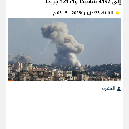
إلى 4192 شهيدا و12171 جريحا
الثلاثاء 23/حزيران/2026 - 05:15 م
النشرة