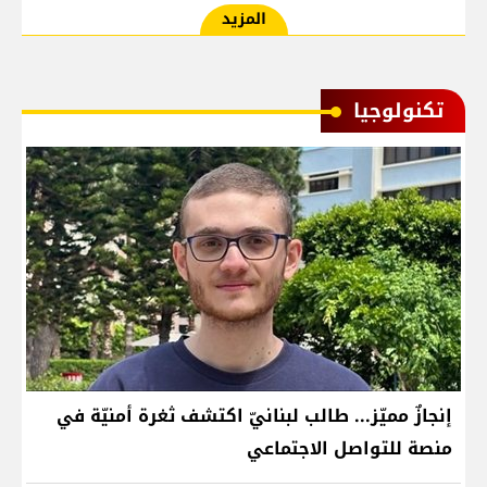
المزيد
تكنولوجيا
إنجازٌ مميّز... طالب لبنانيّ اكتشف ثغرة أمنيّة في
منصة للتواصل الاجتماعي