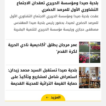
بلدية صيدا ومؤسسة الحريري تعقدان الاجتماع
التشاوري الأول للمرصد الحضري
عقدت بلدية صيدا ومؤسسة الحريري الاجتماع التشاوري الأول
للمرصد الحضري لصيدا، بحضور رئيس بلدية صيدا المهندس
مصطفى حجازي ورئيسة مؤسسة الحريري للتنمية البشرية
المستدامة السيدة بهية الحريري، واعضاء المجلس البلدي
إنجي عتروني، براء الحريري، ووائل قصب، إلى جانب ممثلين عن
عمر مرجان يطلق 'أكاديمية نادي الحرية
القوى والفاعليات المشاركة، وذلك بهدف
لكرة القدم'
بلدية صيدا تستقبل السيد محمد زيدان:
استعراض شامل لمشاريع وتأكيدٌ على
حماية القيمة التراثية للمدينة القديمة
المزيد