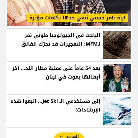
ابنة تامر حسني تنعي جدها بكلمات مؤثرة
الباحث في الجيولوجيا طوني نمر
لـMFM: التفجيرات قد تحرّك الفالق
بعد 54 عاماً على عملية مطار اللد… آخر
أبطالها يموت في لبنان
إلى مستخدمي الـ Jet Ski... اتبعوا هذه
الإرشادات!
المزيد