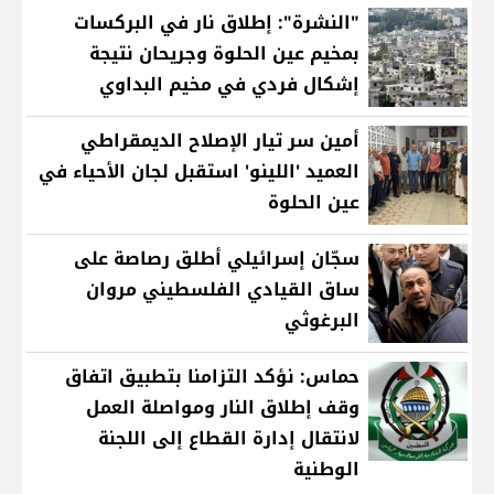
"النشرة": إطلاق نار في البركسات
بمخيم عين الحلوة وجريحان نتيجة
إشكال فردي في مخيم البداوي
أمين سر تيار الإصلاح الديمقراطي
العميد 'اللينو' استقبل لجان الأحياء في
عين الحلوة
سجّان إسرائيلي أطلق رصاصة على
ساق القيادي الفلسطيني مروان
البرغوثي
حماس: نؤكد التزامنا بتطبيق اتفاق
وقف إطلاق النار ومواصلة العمل
لانتقال إدارة القطاع إلى اللجنة
الوطنية