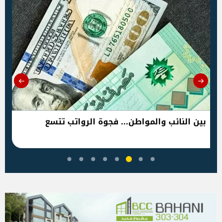
بين النائب والمواطن... فجوة الرواتب تتسع
الض
إنق