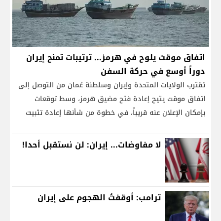
اتفاق موقت يلوح في هرمز... ترتيبات تمنح إيران
دوراً أوسع في حركة السفن
تقترب الولايات المتحدة وإيران وسلطنة عُمان من التوصل إلى
اتفاق موقت يتيح إعادة فتح مضيق هرمز، وسط توقعات
بإمكان الإعلان عنه قريباً، في خطوة من شأنها إعادة تثبيت
وقف إطلاق النار بين واشنطن وطهران وإطلاق المفاوضات
بشأن الاتفاق النووي. وبحسب تقرير للصحافي باراك رافيد،
لا مفاوضات... إيران: لن نستقبل أحدا!
نشرته القناة 12 الإسرائيلية مساء
ترامب: أوقفتُ الهجوم على إيران