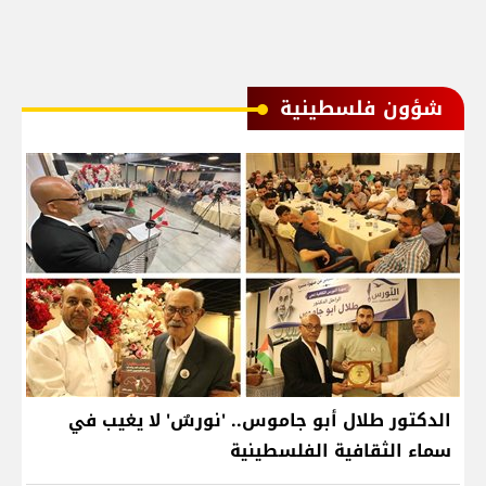
شؤون فلسطينية
الدكتور طلال أبو جاموس.. 'نورسٌ' لا يغيب في
سماء الثقافية الفلسطينية