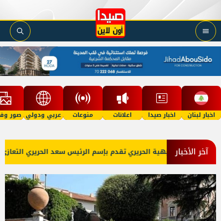
اخبار لبنان
اخبار صيدا
اعلانات
منوعات
عربي ودولي
صور وفي
آخر الأخبار
بهية الحريري تقدم بإسم الرئيس سعد الحريري التعازي بوفاة الراح
يدا اون لاين
وقع إخباري، ثقافي، اجتماعي منوّع ينشر أ