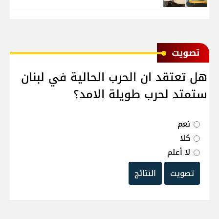
ﺗﺼﻮﻳﺖ
هل تعتقد ان الحرب الحالية في لبنان
ستمتد لحرب طويلة الامد؟
نعم
كلا
لا أعلم
تصويت
النتائج