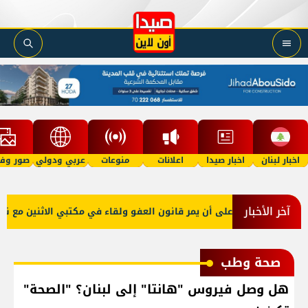
اخبار لبنان
اخبار صيدا
اعلانات
منوعات
عربي ودولي
صور وفي
آخر الأخبار
و صعب: إصرار على أن يمر قانون العفو ولقاء في مكتبي الاثنين مع نقيبي
صحة وطب
هل وصل فيروس "هانتا" إلى لبنان؟ "الصحة"