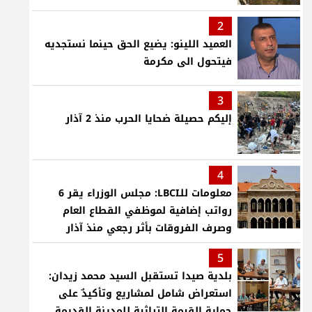
2
العميد اللينو: يضيع الحق حينما نستجديه
فيتحول الى مكرمة
3
إليكم حصيلة ضحايا الحرب منذ 2 آذار
4
معلومات للـLBCI: مجلس الوزراء يقر 6
رواتب إضافية لموظفي القطاع العام
وصرف الفروقات بأثر رجعي منذ آذار
5
بلدية صيدا تستقبل السيد محمد زيدان:
استعراض شامل لمشاريع وتأكيدٌ على
حماية القيمة التراثية للمدينة القديمة