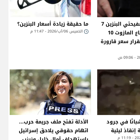
انخفاض سعر صفيحتي البنزين 7
ما حقيقة زيادة أسعار البنزين؟
آلاف ليرة وارتفاع المازوت 10
الخميس 06/آب/2026 - 11:47 م
قرار سعر قارورة
بانًا في جرود
الأدلة تفتح ملف جريمة حرب...
 إنقاذ ليلية
اتهام حقوقي يلاحق إسرائيل
باستهداف آمال خليل وزينب