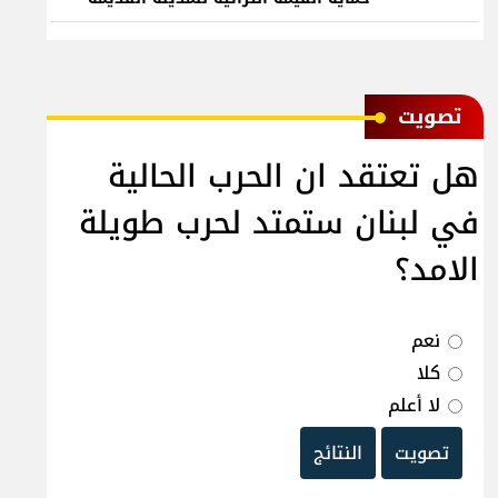
ﺗﺼﻮﻳﺖ
هل تعتقد ان الحرب الحالية
في لبنان ستمتد لحرب طويلة
الامد؟
نعم
كلا
لا أعلم
تصويت
النتائج