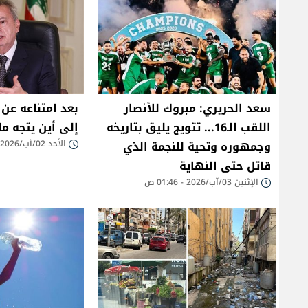
سعد الحريري: مبروك للأنصار
بعد امتناعه عن 
اللقب الـ16... تتويج يليق بتاريخه
إلى أين يتجه م
وجمهوره وتحية للنجمة الذي
الأحد 02/آب/2026 - 11:56 م
قاتل حتى النهاية
الإثنين 03/آب/2026 - 01:46 ص