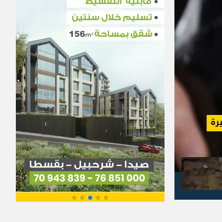
لبنان
بين النائب والمواطن... فجوة الرواتب تتسع