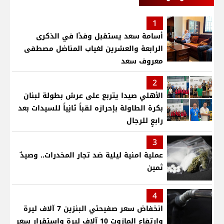
1
أسامة سعد يستقبل وفدًا في الذكرى
الرابعة والعشرين لغياب المناضل مصطفى
معروف سعد
2
الأهلي صيدا يتربع على عرش بطولة لبنان
بكرة الطاولة بإحرازه لقباً ثانٍياً للسيدات بعد
رابعٍ للرجال
3
عملية امنية ليلية ضد تجار المخدرات.. وصيدٌ
ثمين
4
انخفاض سعر صفيحتي البنزين 7 آلاف ليرة
وارتفاع المازوت 10 آلاف ليرة واستقرار سعر