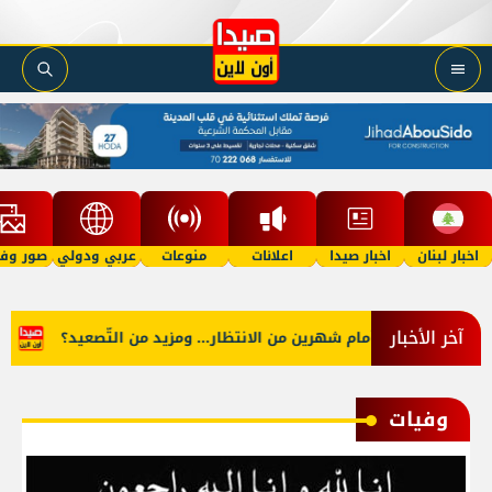
اخبار لبنان
اخبار صيدا
اعلانات
منوعات
عربي ودولي
صور وفي
آخر الأخبار
لبنان أمام شهرين من الانتظار... ومزيد من التّصعيد؟
عملية امن
وفيات