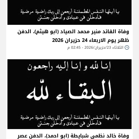
وفاة القائد منير محمد الصياد (ابو هيثم)، الدفن
ظهر يوم الاربعاء 24 حزيران 2026
الثلاثاء 23/حزيران/2026 - 02:45 م
وفاة خالد نظمي شبايطة (ابو احمد)، الدفن عصر