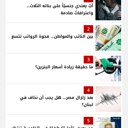
أبٌ يعتدي جنسيّاً على بناته الثلاث…
واعترافاتٌ صادمة
2
بين النائب والمواطن... فجوة الرواتب تتسع
3
ما حقيقة زيادة أسعار البنزين؟
4
بعد زلزال مصر... هل يجب أن نخاف في
لبنان؟
5