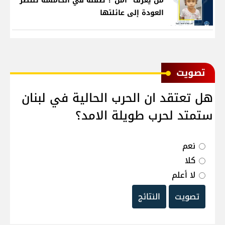
من يعرف "أمل"؟ طفلة في الخامسة تنتظر
العودة إلى عائلتها
ﺗﺼﻮﻳﺖ
هل تعتقد ان الحرب الحالية في لبنان
ستمتد لحرب طويلة الامد؟
نعم
كلا
لا أعلم
تصويت
النتائج