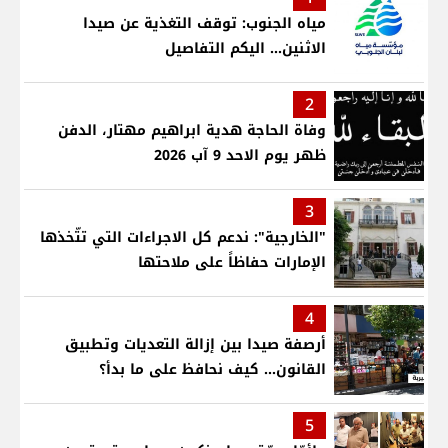
مياه الجنوب: توقف التغذية عن صيدا
الاثنين... اليكم التفاصيل
2
وفاة الحاجة هدية ابراهيم مهتار، الدفن
ظهر يوم الاحد 9 آب 2026
3
"الخارجية": ندعم كل الاجراءات التي تتّخذها
الإمارات حفاظاً على ملاحتها
4
أرصفة صيدا بين إزالة التعديات وتطبيق
القانون... كيف نحافظ على ما بدأ؟
5