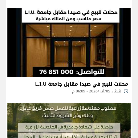
محلات للببع في صيدا مقابل جامعة L.I.U
الثلاثاء 05/أيار/2026 - 06:09 م