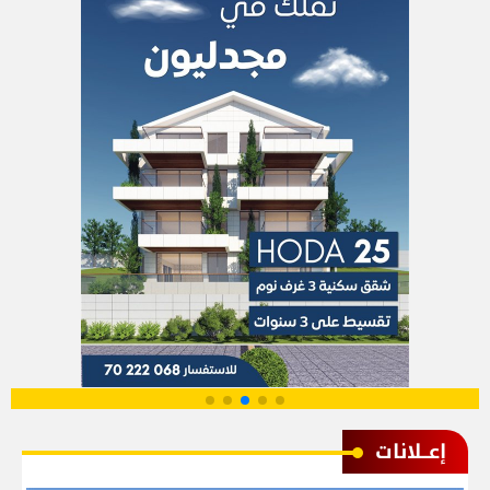
إعــلانات