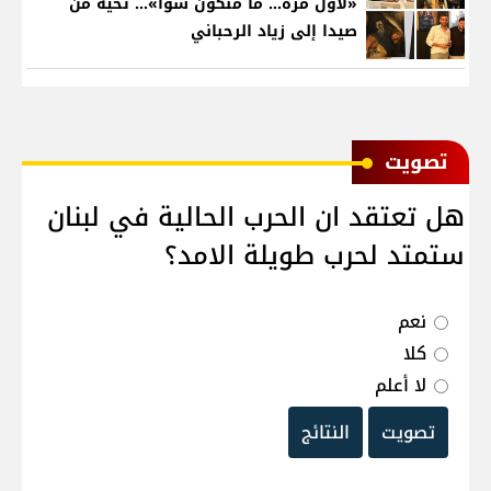
«لأوّل مرّة… ما منكون سوا»… تحية من
صيدا إلى زياد الرحباني
ﺗﺼﻮﻳﺖ
هل تعتقد ان الحرب الحالية في لبنان
ستمتد لحرب طويلة الامد؟
نعم
كلا
لا أعلم
تصويت
النتائج