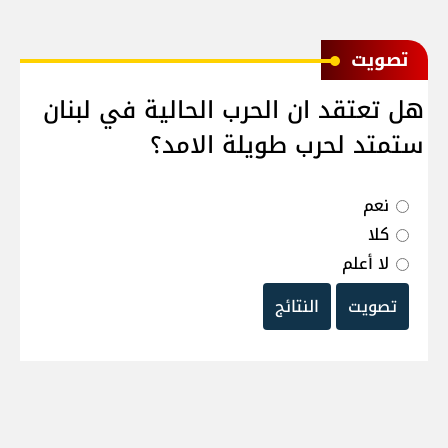
ﺗﺼﻮﻳﺖ
هل تعتقد ان الحرب الحالية في لبنان
ستمتد لحرب طويلة الامد؟
نعم
كلا
لا أعلم
تصويت
النتائج