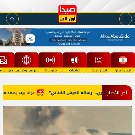
اخبار لبنان
اخبار صيدا
اعلانات
منوعات
عربي ودولي
صور وفي
آخر الأخبار
صوري... رسالة للجيش اللبناني؟
براد بيت يصعّد معركته مع أنجلين