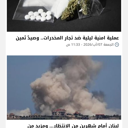
عملية امنية ليلية ضد تجار المخدرات.. وصيدٌ ثمين
الجمعة 07/آب/2026 - 11:33 ص
لبنان أمام شهرين من الانتظار... ومزيد من