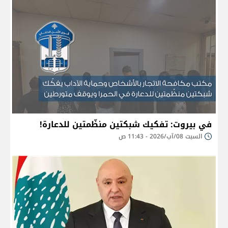
في بيروت: تفكيك شبكتين منظّمتين للدعارة!
السبت 08/آب/2026 - 11:43 ص