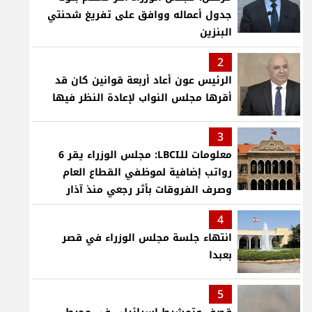
جدول أعماله ووافق على تفريغ شحنتي
البنزين
2
الرئيس عون أعاد أربعة قوانين كان قد
أقرها مجلس النواب لإعادة النظر فيها
3
معلومات للـLBCI: مجلس الوزراء يقر 6
رواتب إضافية لموظفي القطاع العام
وصرف الفروقات بأثر رجعي منذ آذار
4
انتهاء جلسة مجلس الوزراء في قصر
بعبدا
5