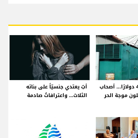
من 300 إلى 450 دولارًا... أصحاب
أبٌ يعتدي جنسيّاً على بناته
ون موجة الحر
الثلاث… واعترافاتٌ صادمة