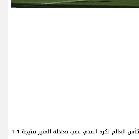
حصل منتخب كندا على أوّل نقطة في تاريخه ببطولة كأس العالم لكرة القدم، عقب تعادله المثير بنتيجة 1-1