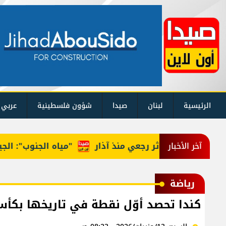
الرئيسية
لبنان
صيدا
شؤون فلسطينية
عربي 
"مياه الجنوب": الجيش ا
آخر الأخبار
رياضة
كندا تحصد أوّل نقطة في تاريخها بكأس