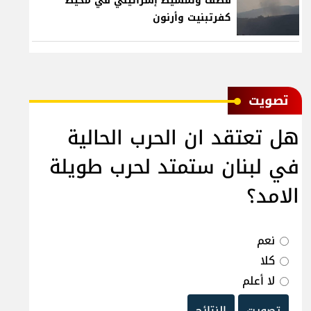
قصف وتمشيط إسرائيلي في محيط
كفرتبنيت وأرنون
ﺗﺼﻮﻳﺖ
هل تعتقد ان الحرب الحالية
في لبنان ستمتد لحرب طويلة
الامد؟
نعم
كلا
لا أعلم
تصويت
النتائج