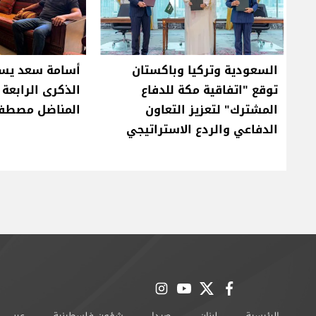
السعودية وتركيا وباكستان
أسامة سعد يست
توقع "اتفاقية مكة للدفاع
الذكرى الرابعة
المشترك" لتعزيز التعاون
المناضل مصطف
الدفاعي والردع الاستراتيجي
instagram
youtube
twitter
facebook