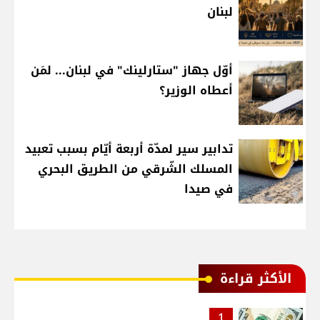
لبنان
أوّل جهاز "ستارلينك" في لبنان... لمَن
أعطاه الوزير؟
تدابير سير لمدّة أربعة أيّام بسبب تعبيد
المسلك الشّرقي من الطريق البحري
في صيدا
الأكثر قراءة
1