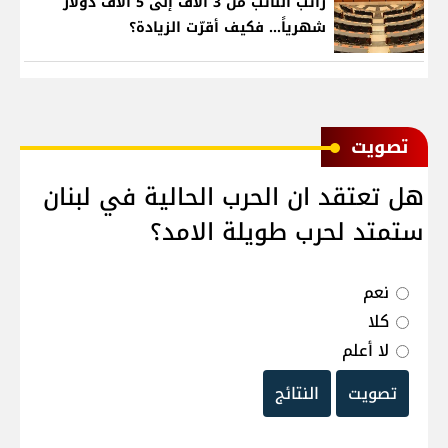
راتب النائب من 3 آلاف إلى 5 آلاف دولار
شهرياً... فكيف أقرّت الزيادة؟
ﺗﺼﻮﻳﺖ
هل تعتقد ان الحرب الحالية في لبنان
ستمتد لحرب طويلة الامد؟
نعم
كلا
لا أعلم
تصويت
النتائج