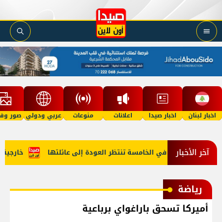
اخبار لبنان
اخبار صيدا
اعلانات
منوعات
عربي ودولي
صور وفي
آخر الأخبار
"أمل"؟ طفلة في الخامسة تنتظر العودة إلى عائلتها
خارجية أمير
رياضة
أميركا تسحق باراغواي برباعية