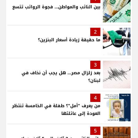
بين النائب والمواطن... فجوة الرواتب تتسع
2
ما حقيقة زيادة أسعار البنزين؟
3
بعد زلزال مصر... هل يجب أن نخاف في
لبنان؟
4
من يعرف "أمل"؟ طفلة في الخامسة تنتظر
العودة إلى عائلتها
5