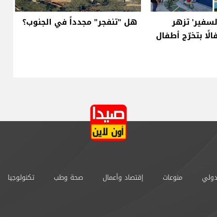
لسفير' تزهر
هل "تنفجر" مجدداً في الجنوب؟
الًا بتخرّج أطفال
دولي
منوعات
إقتصاد وأعمال
صحة وطب
تكنولوجيا