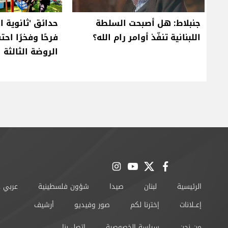
جنبلاط: هل أصبحت السلطة
حدائق 'ثانوية ا
اللبنانية تنفّذ أوامر رام الله؟
فرحًا وفخرًا احتف
الروضة الثالثة
instagram
youtube
twitter
facebook
الرئيسية
لبنان
صيدا
شؤون فلسطينية
عربي 
إعــلانات
إخترنا لكم
صور وفيديو
أرشيف
من نحن
سياسة الخصوصية
اتصل بنا