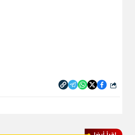
شارك
اقرأ أيضا