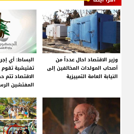
وزير الاقتصاد احال عدداً من
البساط: أي إجرا
أصحاب المولدات المخالفين إلى
تفتيشية تقوم ب
النيابة العامة التمييزية
الاقتصاد تتم حصر
المفتشين الرس