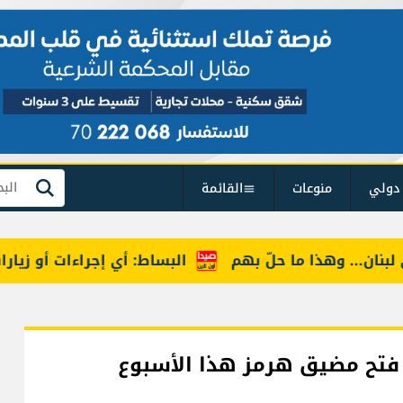
دولي
منوعات
القائمة
بحث
... وهذا ما حلّ بهم
البساط: أي إجراءات أو زيارات تف
تح مضيق هرمز هذا الأسبوع