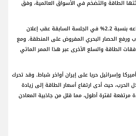
دثتها الطاقة والتضخم في الأسواق العالمية، وفق
اقترب سعر الذهب من 4315 دولاراً للأونصة، بعد ارتفاعه بنسبة 2.2% في الجلسة السابقة عقب إعلان
لحرب ورفع الحصار البحري المفروض على المنطقة. ومع
فقات الطاقة والسلع الأخرى عبر هذا الممر المائي
ب بنحو 18% منذ أن شنت أميركا وإسرائيل حربا على إيران أواخر شباط. وقد تحرك
الحرب، حيث أدى ارتفاع أسعار الطاقة إلى زيادة
دة مرتفعة لفترة أطول، مما قلل من جاذبية المعادن