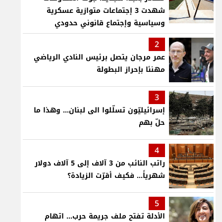
شهدت 3 إجتماعات متوازية عسكرية
وسياسية وإجتماع قانوني حدودي
2
عمر مرجان يتصل برئيس النادي الرياضي
مهنئا بإحراز البطولة
3
إسرائيليّون تسلّلوا الى لبنان... وهذا ما
حلّ بهم
4
راتب النائب من 3 آلاف إلى 5 آلاف دولار
شهرياً... فكيف أقرّت الزيادة؟
5
الأدلة تفتح ملف جريمة حرب... اتهام