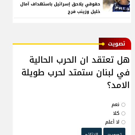
حقوقي يلاحق إسرائيل باستهداف آمال
خليل وزينب فرج
ﺗﺼﻮﻳﺖ
هل تعتقد ان الحرب الحالية
في لبنان ستمتد لحرب طويلة
الامد؟
نعم
كلا
لا أعلم
تصويت
النتائج