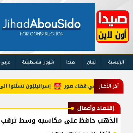
الرئيسية
لبنان
صيدا
شؤون فلسطينية
عربي 
دة المنصوري في قضاء صور
إسرائيليّون تسلّلوا الى لبنان
آخر الأخبار
إقتصاد وأعمال
الذهب حافظ على مكاسبه وسط ترقب ف