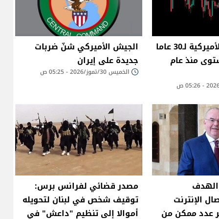
عائد السندات الأميركية لـ30 عاما
الجيش الأميركي شنّ ضربات
توى منذ عام
جديدة على إيران
الخميس 30/تموز/2026 - 05:25 ص
 الهدف
مصدر قضائي لفرانس برس:
ال الإنترنت
توقيف شخص في لبنان لتحويله
ر عدد ممكن من
أموالا إلى تنظيم "داعش" في