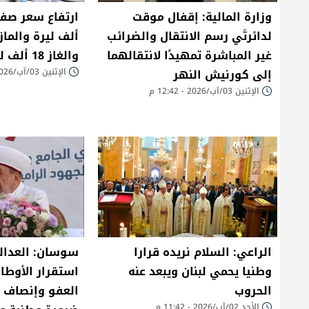
وزارة المالية: إقفال موقت
لدائرتَي رسم الانتقال والضرائب
غير المباشرة تمهيدًا لانتقالهما
والغاز 18 ألف ليرة
إلى كورنيش النهر
الإثنين 03/آب/2026 - 09:49 ص
الإثنين 03/آب/2026 - 12:42 م
الراعي: السلام نريده قرارا
سوسان: العدال
وطنيا يحمي لبنان ويبعد عنه
استقرار الأوطان
الحروب
العفو وإنصاف 
الأحد 02/آب/2026 - 11:42 م