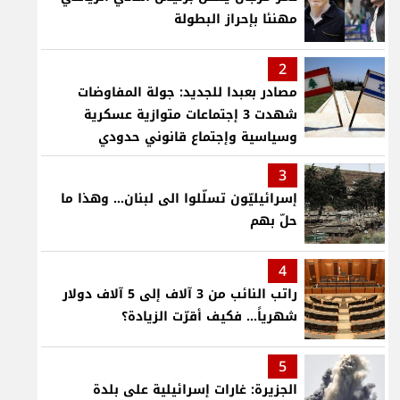
مهنئا بإحراز البطولة
2
مصادر بعبدا للجديد: جولة المفاوضات
شهدت 3 إجتماعات متوازية عسكرية
وسياسية وإجتماع قانوني حدودي
3
إسرائيليّون تسلّلوا الى لبنان... وهذا ما
حلّ بهم
4
راتب النائب من 3 آلاف إلى 5 آلاف دولار
شهرياً... فكيف أقرّت الزيادة؟
5
الجزيرة: غارات إسرائيلية على بلدة