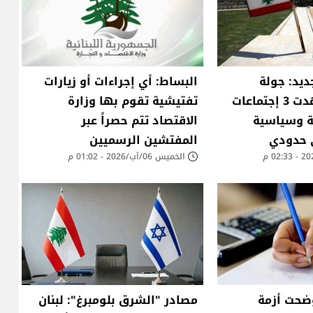
ديد: جولة
البساط: أي إجراءات أو زيارات
المفاوضات شهدت 3 إجتماعات
تفتيشية تقوم بها وزارة
ة وسياسية
الاقتصاد تتم حصراً عبر
ي حدودي
المفتشين الرسميين
الخميس 06/آب/2026 - 01:02 م
وضحت أزمة
مصادر "الشرق بلومبرغ": لبنان