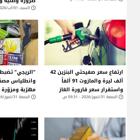
ضرورة وطنية وإ
السبت 01/آب/2026 - 12:23 ص
ارتفاع سعر صفيحتي البنزين 42
"الريجي" تضبط 
ألف ليرة والمازوت 91 ألفاً
وانطلياس مصنو
واستقرار سعر قارورة الغاز
مهرّبة ومزوّرة
الجمعة 31/تموز/2026 - 09:31 ص
الجمعة 31/تموز/2026 - 09:22 ص