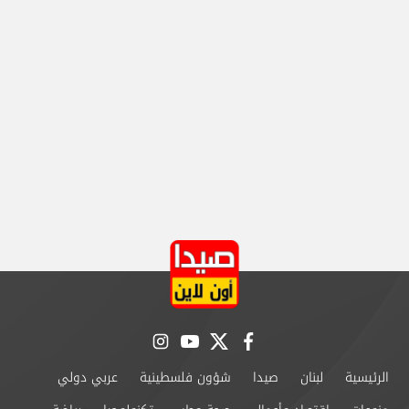
instagram
youtube
twitter
facebook
الرئيسية
لبنان
صيدا
شؤون فلسطينية
عربي دولي