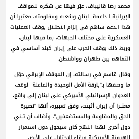
محمد رضا قاليباف، عبّر فيها عن شكره للمواقف
الإيرانية الداعمة للبنان وشعبه ومقاومته، معتبرا أن
هذا الدعم ساهم في إلزام الاحتلال بوقف العمليات
العسكرية على مختلف الجبهات، بما فيها لبنان،
وربط ذلك بوقف الحرب على إيران كبند أساسي في
التفاهم بين طهران وواشنطن.
وقال قاسم في رسالته، إن الموقف الإيراني حوّل
ما وصفها بـ"بارقة الأمل الوحيدة والفاعلة" لوقف
العدوان الإسرائيلي الأميركي على لبنان إلى واقع،
معتبرا أن إيران أثبتت، وفق تعبيره، أنها "نصيرة
الحق والمقاومة والمستضعفين"، وأضاف أن تبني
دول أخرى لهذا النهج كان سيحول دون استمرار
الهيمنة الأميركية وبقاء الاحتلال على الأرض