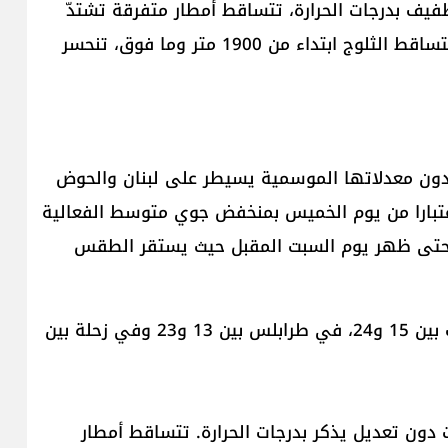
فيف بدرجات الحرارة، تتساقط أمطار متفرقة تشتدّ
أحيانا مع احتمال حدوث برق ورعد ورياح ناشطة كما تتساقط الثلوج ابتداء من 1900 متر وما فوق، تنحسر
 دون معدلاتها الموسمية يسيطر على لبنان والحوض
عتبارا من يوم الخميس بمنخفض جوي متوسط الفعالية
ره حتى ظهر يوم السبت المقبل حيث يستقر الطقس
ملاحظة: معدل درجات الحرارة لشهر نيسان في بيروت بين 15 و24، في طرابلس بين 13 و23 وفي زحلة بين
ت دون تعديل يذكر بدرجات الحرارة. تتساقط أمطار