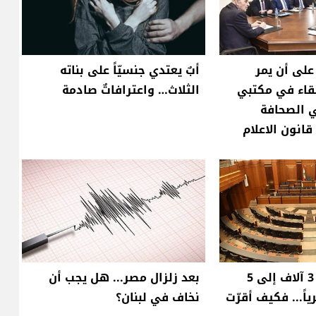
على أن يمر
أبٌ يعتدي جنسيّاً على بناته
قاء في مكتبي
الثلاث… واعترافاتٌ صادمة
ي الصحافة
انون الاعلام
راتب النائب من 3 آلاف إلى 5
بعد زلزال مصر... هل يجب أن
اً... فكيف أقرّت
نخاف في لبنان؟