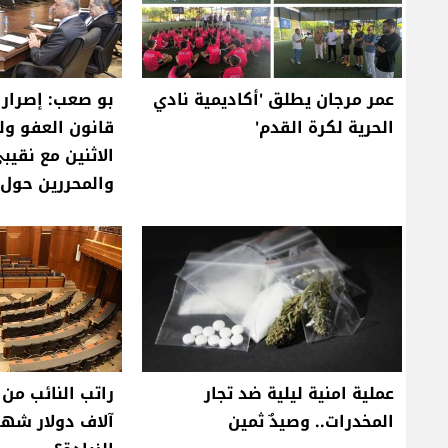
عمر مرجان يطلق 'أكاديمية نادي
بو صعب: إصرار 
الحرية لكرة القدم'
قانون العفو ول
الاثنين مع نقيب
والمحررين حول ق
عملية امنية ليلية ضد تجار
المخدرات.. وصيدٌ ثمين
آلاف دولار شهري