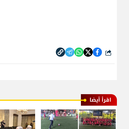
شارك
اقرأ أيضا