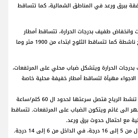
افقة ببرق ورعد في المناطق الشمالية، كما تتساقط
ات وانخفاض طفيف بدرجات الحرارة، تتساقط أمطار
متفرقة تشتد أحيانا مع احتمال حدوث برق ورعد ورياح ناشطة كما تتساقط الثلوج ابتداء من 1900 متر وما
يف بدرجات الحرارة ويتشكل ضباب محلي على المرتفعات،
 فتقارب ال 50 كم/س وتكون الاجواء مهيأة لتساقط أمطار خفيفة محلية خاصة
الخميس: غائم جزئيا دون تعديل يذكر بدرجات الحرارة، تنشط الرياح فتصل سرعتها لحدود ال 60 كلم/ساعة
ظهر الى غائم ويتكون الضباب على المرتفعات. تتساقط
ية مع احتمال حدوث برق ورعد.