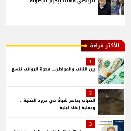
الرياضي مهنئا بإحراز البطولة
الأكثر قراءة
1
بين النائب والمواطن... فجوة الرواتب تتسع
2
الضباب يحاصر شبانًا في جرود الضنية...
وعملية إنقاذ ليلية
3