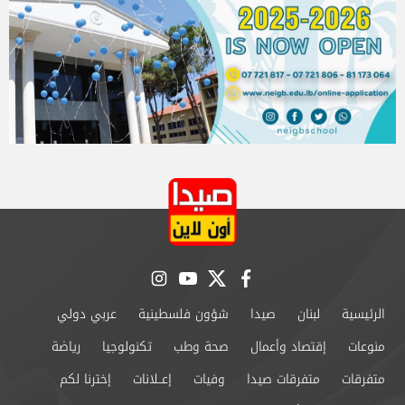
instagram
youtube
twitter
facebook
الرئيسية
لبنان
صيدا
شؤون فلسطينية
عربي دولي
منوعات
إقتصاد وأعمال
صحة وطب
تكنولوجيا
رياضة
متفرقات
متفرقات صيدا
وفيات
إعــلانات
إخترنا لكم