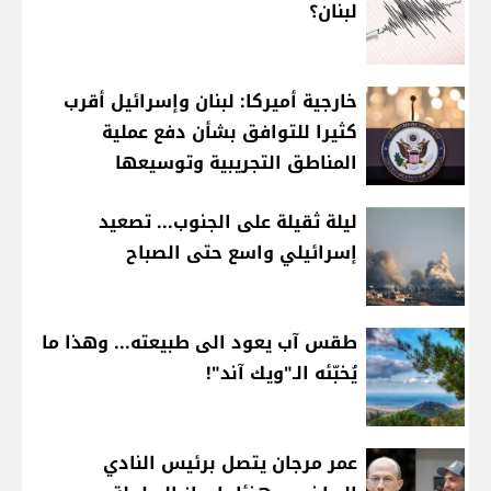
لبنان؟
خارجية أميركا: لبنان وإسرائيل أقرب
كثيرا للتوافق بشأن دفع عملية
المناطق التجريبية وتوسيعها
ليلة ثقيلة على الجنوب... تصعيد
إسرائيلي واسع حتى الصباح
طقس آب يعود الى طبيعته... وهذا ما
يُخبّئه الـ"ويك آند"!
عمر مرجان يتصل برئيس النادي