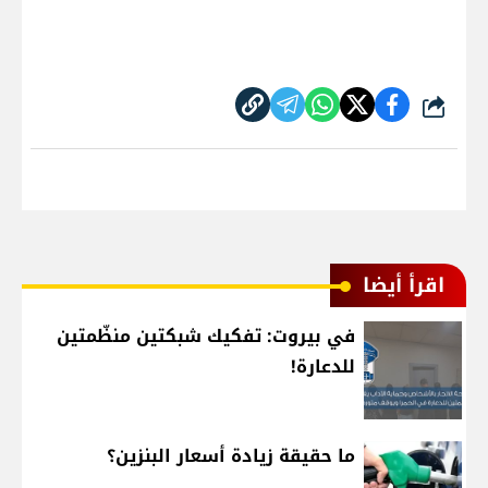
شارك
اقرأ أيضا
في بيروت: تفكيك شبكتين منظّمتين
للدعارة!
ما حقيقة زيادة أسعار البنزين؟