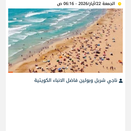
الجمعة 22/أيار/2026 - 06:16 ص
ناجي شربل وبولين فاضل الانباء الكويتية