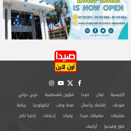
instagram
youtube
twitter
facebook
الرئيسية
لبنان
صيدا
شؤون فلسطينية
عربي دولي
منوعات
إقتصاد وأعمال
صحة وطب
تكنولوجيا
رياضة
متفرقات
متفرقات صيدا
وفيات
إعــلانات
إخترنا لكم
صور وفيديو
أرشيف