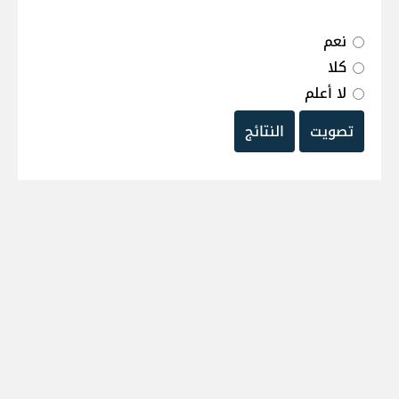
نعم
كلا
لا أعلم
تصويت
النتائج