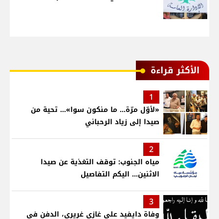
الأكثر قراءة
1
«لأوّل مرّة… ما منكون سوا»… تحية من
صيدا إلى زياد الرحباني
2
مياه الجنوب: توقف التغذية عن صيدا
الاثنين... اليكم التفاصيل
3
وفاة دايفيد علي غازي غريري، الدفن في