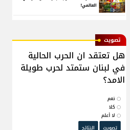
العالمي!
ﺗﺼﻮﻳﺖ
هل تعتقد ان الحرب الحالية
في لبنان ستمتد لحرب طويلة
الامد؟
نعم
كلا
لا أعلم
تصويت
النتائج