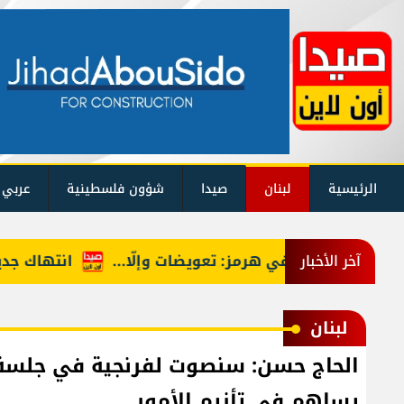
الرئيسية
لبنان
صيدا
شؤون فلسطينية
عربي 
رفع السقف في هرمز: تعويضات وإلّا...
انتهاك جديد لات
آخر الأخبار
لبنان
الحاج حسن: سنصوت لفرنجية في جلسة ال
يساهم في تأزيم الأمور