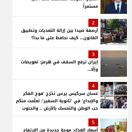
مستمراً
2
أرصفة صيدا بين إزالة التعديات وتطبيق
القانون... كيف نحافظ على ما بدأ؟
3
إيران ترفع السقف في هرمز: تعويضات
وإلّا...
4
غسان سركيس يرعى تخرّج 'فوج الفكر
والإبداع' في 'ثانوية السفير': تعلّمت منكم
حب الوطن والتمسك بالأرض .. والجنوب
هو عزة وكرامة لبنان
5
أسعار الغذاء: موجة جديدة من الارتفاع