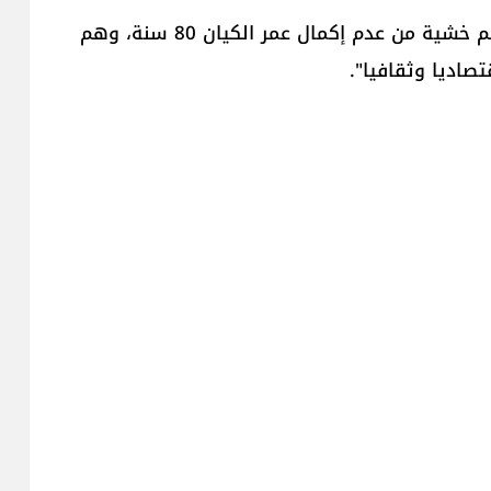
ولفت الى ان "قادة الكيان الصهيوني أنفسهم لديهم خشية من عدم إكمال عمر الكيان 80 سنة، وهم
صاديا وثقافيا".