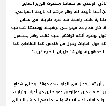
لقادم الساعه 11، ونحن في الثنائي الوطني مع حلفائنا سنصوت للوزير السابق
أعلنا تأييدنا له، وهو مرشح له تاريخه السياسي،
نا به علاقة راسخة منذ فترة طويلة. في مقابل
ها كان قد وضع فيتو على ترشيحه، وبعضها كتب فيه
قول بوضوح أنهم توافقوا عليه فقط، وهم يختلفون
ة حول الغايات وحول من هندس هذا التقاطع. هذا
1 حزيران لناظره قريب".
 حسن أن "ما يحصل في الجنوب هو موقف وطني شجاع
ن، علماء دين ومزارعين ومواطنين من أحزاب وتيارات
الجرافات الإسرائيلية، وإلى جانبهم الجيش اللبناني