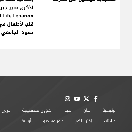
لذكرى منير جبر 
قلب لأطفال ف
حمود الجامعي
instagram
youtube
twitter
facebook
الرئيسية
لبنان
صيدا
شؤون فلسطينية
عربي 
إعــلانات
إخترنا لكم
صور وفيديو
أرشيف