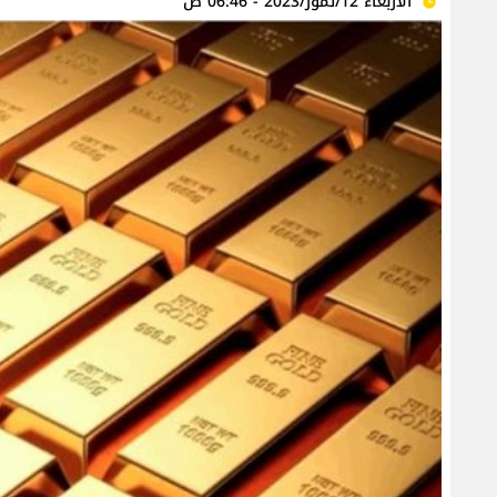
الأربعاء 12/تموز/2023 - 06:46 ص