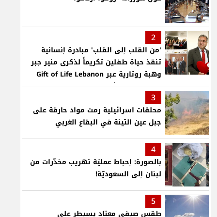
2
'من القلب إلى القلب' مبادرة إنسانية
تنقذ حياة طفلين تكريماً لذكرى منير جبر
وهبة روتارية عبر Gift of Life Lebanon
لعمليات قلب لأطفال في مستشفى حمود
3
الجامعي
محلقات اسرائيلية رمت مواد حارقة على
جبل عين التينة في البقاع الغربي
4
بالصورة: إحباط عمليّة تهريب مخدّرات من
لبنان إلى السعوديّة!
5
طقس صيفي معتاد يسيطر على