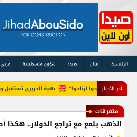
الرئيسية
لبنان
صيدا
شؤون فلسطينية
عربي 
للوزراء: "روحوا ارتاحوا"
بهية الحريري تستقبل وفداً 
آخر الأخبار
متفرقات
الذهب يلمع مع تراجع الدولار.. هكذا أ