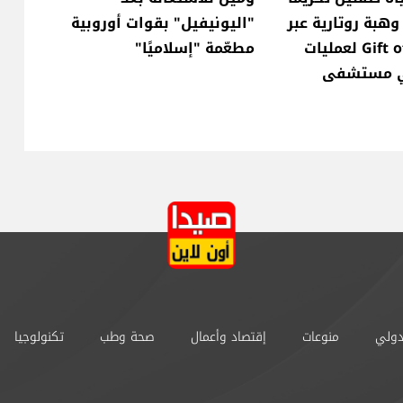
وهبة روتارية عبر
"اليونيفيل" بقوات أوروبية
Gift of Life Lebanon لعمليات
مطعّمة "إسلاميًا"
ي مستشفى
دولي
منوعات
إقتصاد وأعمال
صحة وطب
تكنولوجيا