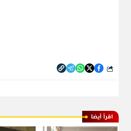
شارك
اقرأ أيضا