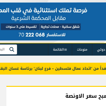
دولي
منوعات
القائمة
بحث
من 'اتحاد عمال فلسطين – فرع لبنان' برئاسة غسان البقاعي
صبح سعر الاونصة