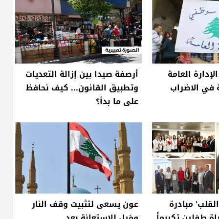
إدارة العامة
أرصفة صيدا بين إزالة التعديات
 في الاضراب
وتطبيق القانون... كيف نحافظ
على ما بدأ؟
لقلب' مبادرة
عون يسعى لتثبيت وقف النار
اة طفلين تكريماً
ومَيل للاستعانة بعد