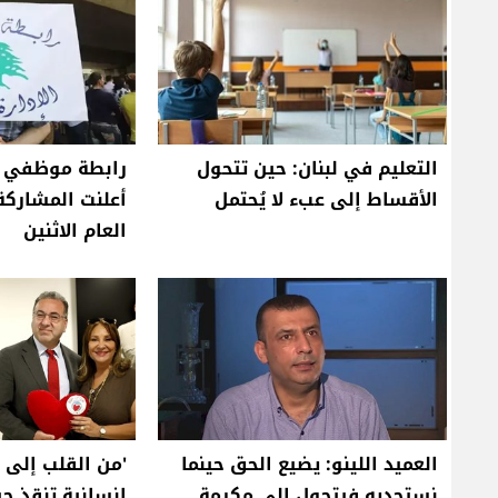
التعليم في لبنان: حين تتحول
رابطة موظفي ال
الأقساط إلى عبء لا يُحتمل
أعلنت المشاركة
العام الاثنين
العميد اللينو: يضيع الحق حينما
'من القلب إلى ا
نستجديه فيتحول الى مكرمة
إنسانية تنقذ حي