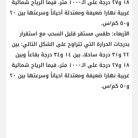
١٨ و٢٧ درجة على الـ١٠٠٠ متر، فيما الرياح شمالية
غربية نهارا ضعيفة ومعتدلة أحياناً وسرعتها بين ٢٠
و٥٠ كم/س.
الأربعاء: طقس مستقر قليل السحب مع استقرار
بدرجات الحرارة التي تتراوح على الشكل التالي: بين
٢٢ و٣١ درجة ساحلا، بين ١٤ و٣٤ درجة بقاعاً وبين
١٨ و٢٧ درجة على الـ١٠٠٠ متر، فيما الرياح شمالية
غربية نهارا ضعيفة ومعتدلة احياناً وسرعتها بين ٢٠
و٥٠ كم/س.