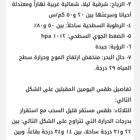
٣- الرياح: شرقية ليلا، شمالية غربية نهاراً ومعتدلة
أحيانا وسرعتها بين ٢٠ و٥٠ كم/س
٤- الرطوبة السطحية ساحلاً: بين ٥٠ و٨٠٪؜
٥- الضغط الجوي السطحي: ١٠١٢ hpa
٦- الرؤية: جيدة
٧- حال البحر: منخفض ارتفاع الموج وحرارة سطح
المياه ٢٩ درجة.
تفاصيل طقس اليومين المقبلين على الشكل
التالي:
الثلاثاء: طقس مستقر قليل السحب مع استقرار
بدرجات الحرارة التي تتراوح على الشكل التالي: بين
٢٢ و٣١ درجة ساحلا، بين ١٤ و٣٤ درجة بقاعاً، وبين