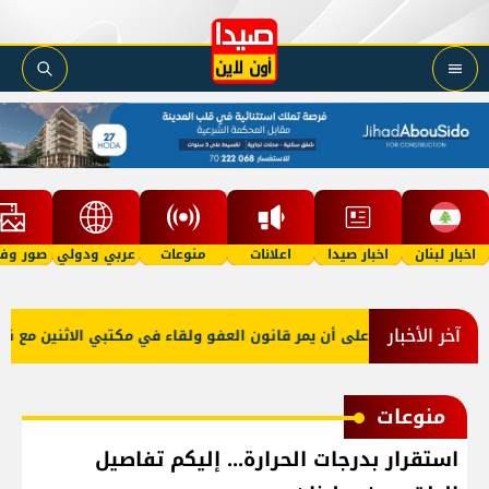
اخبار لبنان
اخبار صيدا
اعلانات
منوعات
عربي ودولي
صور وفي
آخر الأخبار
و صعب: إصرار على أن يمر قانون العفو ولقاء في مكتبي الاثنين مع نقيبي 
منوعات
استقرار بدرجات الحرارة... إليكم تفاصيل