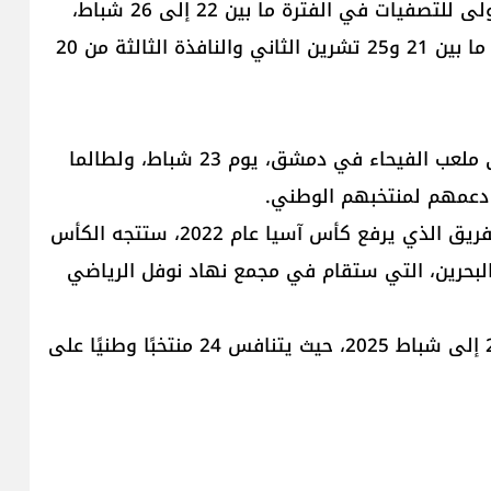
وستظهر كأس بطولة آسيا لأول مرة في النافذة الأولى للتصفيات في الفترة ما بين 22 إلى 26 شباط،
كما وستظهر لاحقًا خلال مباراتين في النافذة الثانية ما بين 21 و25 تشرين الثاني والنافذة الثالثة من 20
وسيكون الظهور الأول خلال مباراة سوريا ولبنان على ملعب الفيحاء في دمشق، يوم 23 شباط، ولطالما
دعمهم لمنتخبهم الوطني.
ومن جهة أخرى، لبنان الذي كان قريبًا من أن يكون الفريق الذي يرفع كأس آسيا عام 2022، ستتجه الكأس
 لبنان والبحرين، التي ستقام في مجمع نهاد نوفل الرياضي
وستقام التصفيات القارية في الفترة من شباط 2024 إلى شباط 2025، حيث يتنافس 24 منتخبًا وطنيًا على