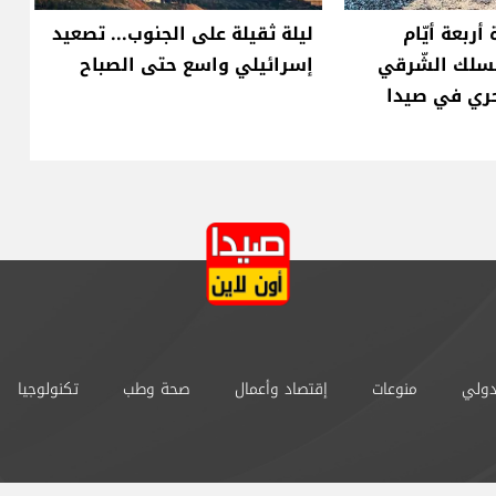
أربعة أيّام
ليلة ثقيلة على الجنوب... تصعيد
مسلك الشّرقي
إسرائيلي واسع حتى الصباح
حري في صيدا
دولي
منوعات
إقتصاد وأعمال
صحة وطب
تكنولوجيا