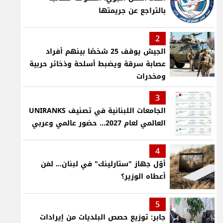
بالتراجع عن جريمتها
2
الجيش يوقف 25 شخصًا بينهم أفراد
عصابة سرقة ويضبط أسلحة وذخائر حربية
ومخدرات
3
الجامعات اللبنانية في تصنيف UNIRANKS
العالمي لعام 2027... حضور عالمي وعربي
4
أوّل جهاز "ستارلينك" في لبنان... لمَن
أعطاه الوزير؟
5
جابر: توزيع حصص البلديات من إيرادات