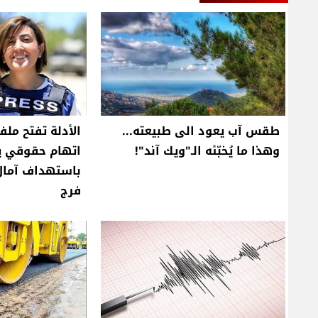
طقس آب يعود الى طبيعته...
الأدلة تفتح ملف
وهذا ما يُخبّئه الـ"ويك آند"!
اتهام حقوقي ي
باستهداف آمال
فرج