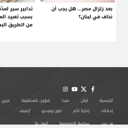
بعد زلزال مصر... هل يجب أن
تدابير سير لمدّة 
نخاف في لبنان؟
بسبب تعبيد ال
من الطريق الب
instagram
youtube
twitter
facebook
الرئيسية
لبنان
صيدا
شؤون فلسطينية
عربي 
إعــلانات
إخترنا لكم
صور وفيديو
أرشيف
من نحن
سياسة الخصوصية
اتصل بنا