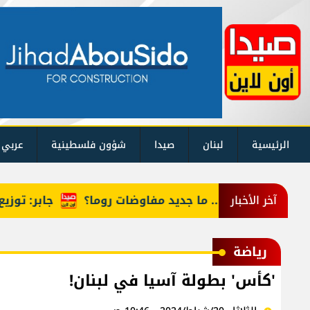
الرئيسية
لبنان
صيدا
شؤون فلسطينية
عربي 
داً للسلام... ما جديد مفاوضات روما؟
جابر: توزيع حصص
آخر الأخبار
رياضة
'كأس' بطولة آسيا في لبنان!