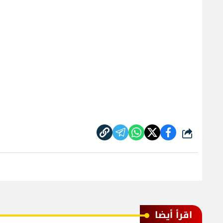
شارك
اقرأ أيضا