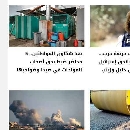
 جريمة حرب...
بعد شكاوى المواطنين.. 5
لاحق إسرائيل
محاضر ضبط بحق أصحاب
 خليل وزينب
المولدات في صيدا وضواحيها