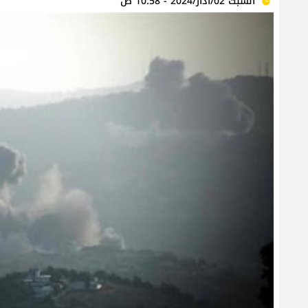
السبت 02/آذار/2024 - 10:58 ص