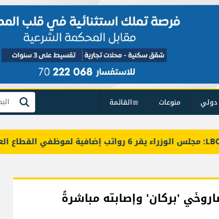
دولي
منوعات
القائمة
بحث
وخَي 'بركان'‏ وإصابته مباشرةً