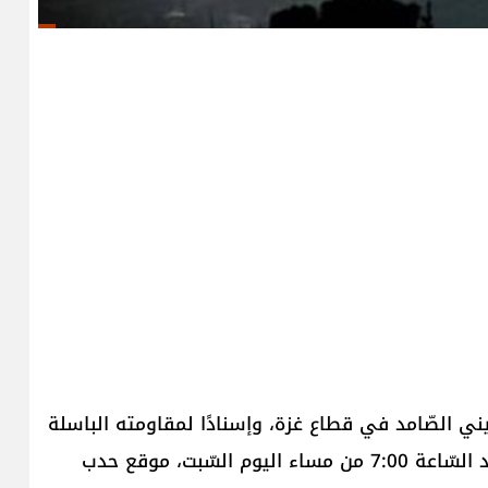
ني الصّامد في ​قطاع غزة​، وإسنادًا لمقاومته الباسلة
‌‌‌‏والشّريفة، ‌‎استهدف ‌‌‏مجاهدو المقاومة الإسلاميّة عند السّاعة 7:00 من مساء‎ ال‎يوم السّبت، موقع ‏حدب