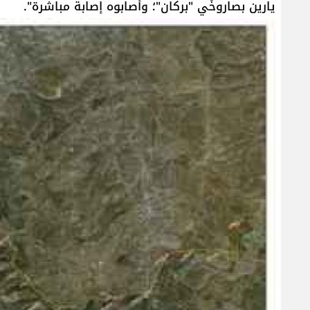
يارين بصاروخَي "بركان"؛‏ وأصابوه إصابة مباشرة".