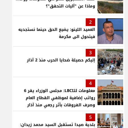
وماذا عن "آليات التحقق"؟
2
العميد اللينو: يضيع الحق حينما نستجديه
فيتحول الى مكرمة
3
إليكم حصيلة ضحايا الحرب منذ 2 آذار
4
معلومات للـLBCI: مجلس الوزراء يقر 6
رواتب إضافية لموظفي القطاع العام
وصرف الفروقات بأثر رجعي منذ آذار
5
بلدية صيدا تستقبل السيد محمد زيدان: