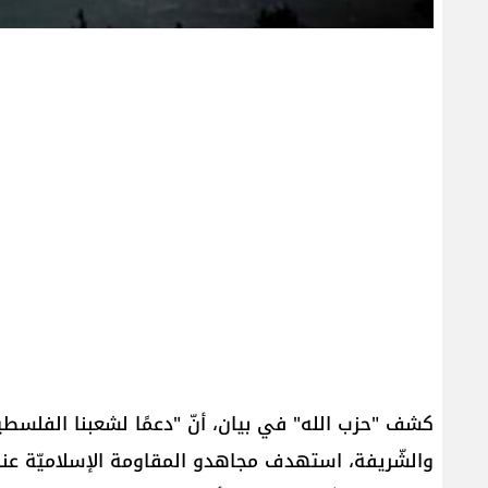
كشف "​حزب الله​" في بيان، أنّ "دعمًا لشعبنا الفلسطي