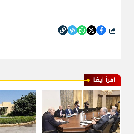
شارك
اقرأ أيضا