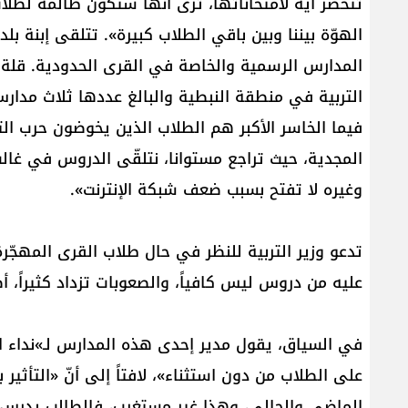
تتحضر آية لامتحاناتها، ترى أنها ستكون ظالمة لطلاب
الهوّة بيننا وبين باقي الطلاب كبيرة». تتلقى إبنة ب
المدارس الرسمية والخاصة في القرى الحدودية. قلة من
التربية في منطقة النبطية والبالغ عددها ثلاث مدار
فيما الخاسر الأكبر هم الطلاب الذين يخوضون حرب الت
المجدية، حيث تراجع مستوانا، نتلقّى الدروس في غالب
وغيره لا تفتح بسبب ضعف شبكة الإنترنت».
تدعو وزير التربية للنظر في حال طلاب القرى المهجّر
عليه من دروس ليس كافياً، والصعوبات تزداد كثيراً، أض
في السياق، يقول مدير إحدى هذه المدارس لـ»نداء الو
على الطلاب من دون استثناء»، لافتاً إلى أنّ «التأثير ب
الماضي والحالي، وهذا غير مستغرب، فالطالب يدرس و