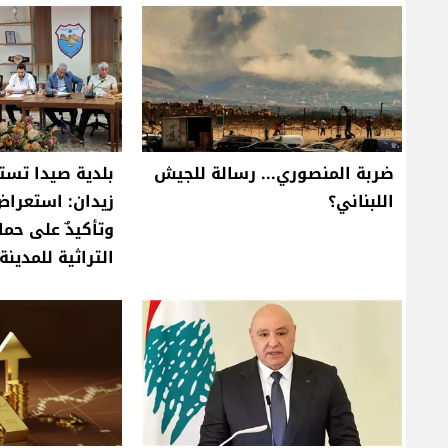
ضربة المنصوري... رسالة للجيش
بلدية صيدا تست
اللبناني؟
زيدان: استعرا
وتأكيدٌ على حما
التراثية للمدينة