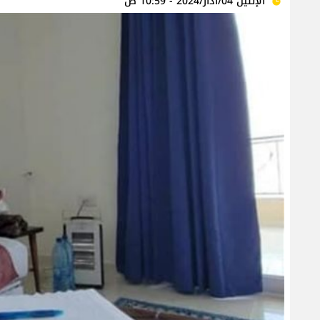
الإثنين 04/آذار/2024 - 10:59 ص