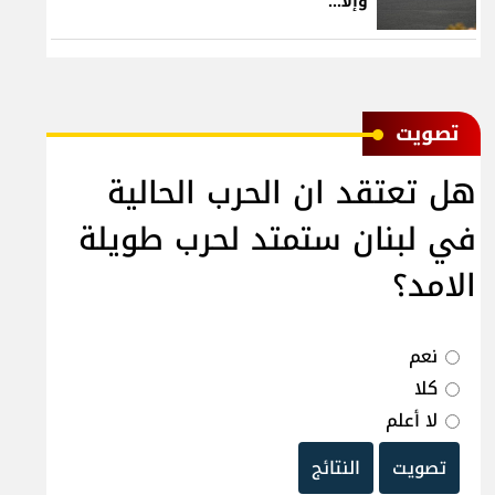
وإلّا...
ﺗﺼﻮﻳﺖ
هل تعتقد ان الحرب الحالية
في لبنان ستمتد لحرب طويلة
الامد؟
نعم
كلا
لا أعلم
تصويت
النتائج