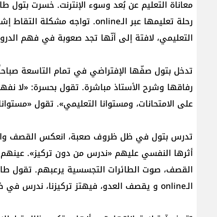
معاناة التعليم عن بُعد وسوء الإنترنت. خسرت بتول ط
رحلة تعليمها عبر الـonline. تواجه 
التعليمي، لافتة إلى أنّها تجد صعوبة في فهم الدر
تدخل بتول صفّها الإفتراضي في تمام التاسعة صباحا
رفاقها وشرح الأستاذ مباشرة. تقول بحسرة: «لا نفهم
على الامتحانات، ومستوانا التعليمي». تقول «مستوانا ت
تدرس بتول في ظل ظروف صعبة، انعكس القصف والتوت
أثرها النفسي عليهم «ندرس من دون تركيز». عينهم
القصف، صوت الطائرات التجسسية يرعبهم. تقول طالبة ا
الـonline و يقصف العدو، فيهتز تركيزنا، ندرس في ظروف صعبة ومعقّدة جدّاً».