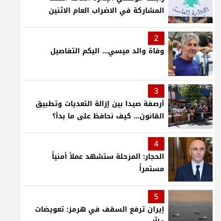
المشاركة في الاضراب العام الاثنين
2
وفاة والد ميسي... اليكم التفاصيل
3
أرصفة صيدا بين إزالة التعديات وتطبيق
القانون... كيف نحافظ على ما بدأ؟
4
الحجار: المرحلة ستشهد عملاً أمنياً
مستمراً
5
إيران ترفع السقف في هرمز: تعويضات