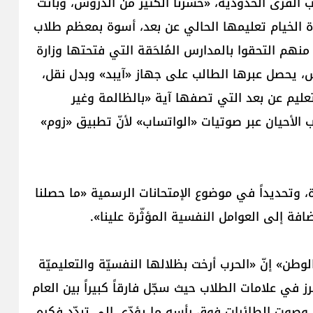
 القرى الحدودية، «خسرنا الكثير من الدروس، وباتت
لدة الخيام تعليمها الحالي عن بعد، أسوة بمعظم طلاب
هم التحقوا بالمدارس المُلحَقة التي فتحتها وزارة
س، يحصل عبرها الطالب على جهاز «آيبد» وبدل نقل،
عليم عن بعد التي تصفها آية «بالظالمة وغير
 الأحيان عبر صوتيات «الواتساب» لأنّ تطبيق «زوم»
ة، وتحديداً في موضوع الإمتحانات الرسمية «ما حصلنا
افة إلى العوامل النفسية المؤثّرة علينا».
طن» إنّ «الحرب أرخت بظلالها النفسيّة والتعليميّة
رز في علامات الطلاب حيث سجّل فارقاً كبيراً بين العام
صوت الطائرات فوق رأسه ما يؤدّي إلى تبدّد فكره