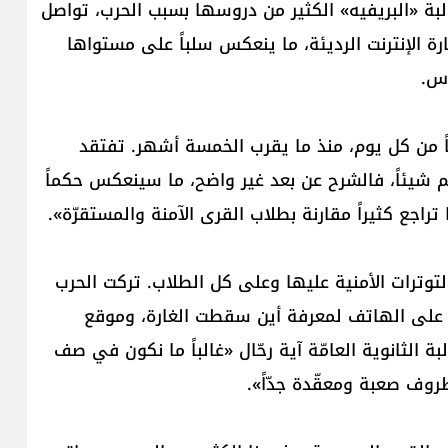
البة «البريفيه» الكثير من دروسها بسبب الحرب، تواصل
مشكلة التقاط إشارة الإنترنت الرديئة، ما ينعكس سلباً على مستواها
وس.
ً من كل يوم، منذ ما يقرب الخمسة أشهر. تفتقد
 شيئاً، فالشرح عن بعد غير واضح، ما سينعكس حكماً
راجع كثيراً مقارنة بطلاب القرى الآمنة والمستقرّة».
رات الأمنية عليها وعلى كل الطلاب. تركت الحرب
 على الهاتف لمعرفة أين سقطت الغارة، وموقع
لثانوية العامّة آية رحّال «غالباً ما نكون في صف