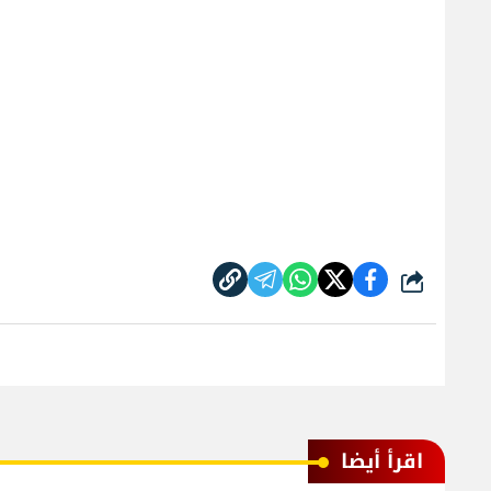
شارك
اقرأ أيضا