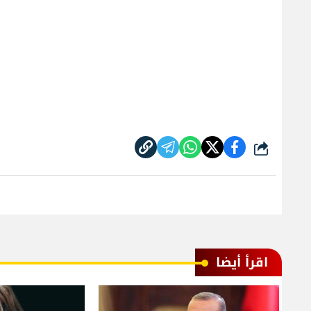
شارك
اقرأ أيضا