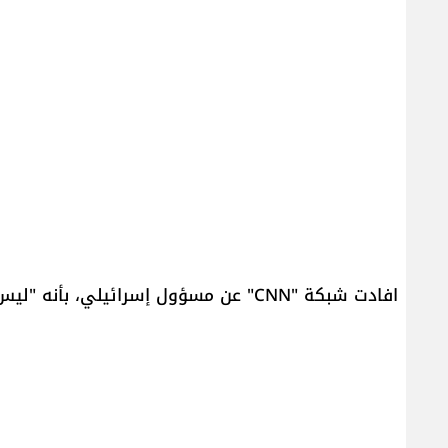
افادت شبكة "CNN" عن مسؤول إسرائيلي، بأنه "ليس لتل أبيب أي علاقة بالانفجار الذي وقع في العراق".