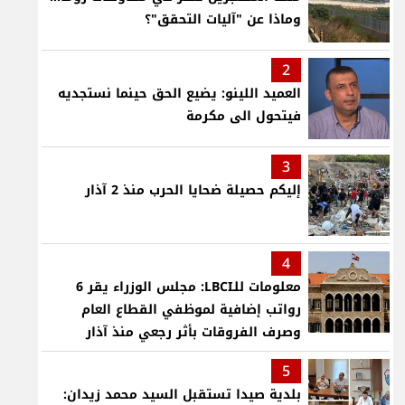
وماذا عن "آليات التحقق"؟
2
العميد اللينو: يضيع الحق حينما نستجديه
فيتحول الى مكرمة
3
إليكم حصيلة ضحايا الحرب منذ 2 آذار
4
معلومات للـLBCI: مجلس الوزراء يقر 6
رواتب إضافية لموظفي القطاع العام
وصرف الفروقات بأثر رجعي منذ آذار
5
بلدية صيدا تستقبل السيد محمد زيدان: