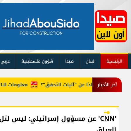
الرئيسية
لبنان
صيدا
شؤون فلسطينية
عربي 
روما... وماذا عن "آليات التحقق"؟
معلومات للـLBCI: مجلس الوزراء يقر 6 رواتب إضافية لموظفي القطاع العام وصرف الفروقات بأثر رجعي منذ آذار
آخر الأخبار
'CNN' عن مسؤول إسرائيلي: ليس لتل
العراق