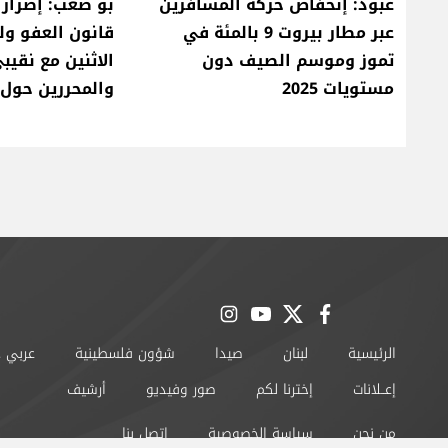
عبود: إنخفاض حركة المسافرين
بو صعب: إصرار 
عبر مطار بيروت 9 بالمئة في
قانون العفو ول
تموز وموسم الصيف دون
الاثنين مع نقيب
مستويات 2025
والمحررين حول ق
instagram
youtube
twitter
facebook
الرئيسية
لبنان
صيدا
شؤون فلسطينية
عربي 
إعــلانات
إخترنا لكم
صور وفيديو
أرشيف
من نحن
سياسة الخصوصية
اتصل بنا