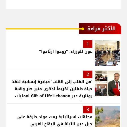
الأكثر قراءة
1
عون للوزراء: "روحوا ارتاحوا"
2
'من القلب إلى القلب' مبادرة إنسانية تنقذ
حياة طفلين تكريماً لذكرى منير جبر وهبة
روتارية عبر Gift of Life Lebanon لعمليات
قلب لأطفال في مستشفى حمود الجامعي
3
محلقات اسرائيلية رمت مواد حارقة على
جبل عين التينة في البقاع الغربي