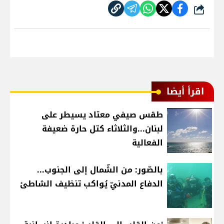
شارك
اقرأ أيضا
طقس صيفي معتاد يسيطر على
لبنان...والثلاثاء كتل حارة ضعيفة
الفعالية
بالصّور: من الشّمال إلى الجنوب...
الدفاع المدنيّ يُواكب تنظيف الشاطئ