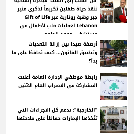
'من القلب إلى القلب' مبادرة إنسانية
تنقذ حياة طفلين تكريماً لذكرى منير
جبر وهبة روتارية عبر Gift of Life
Lebanon لعمليات قلب لأطفال في
مستشفى حمود الجامعي
أرصفة صيدا بين إزالة التعديات
وتطبيق القانون... كيف نحافظ على ما
بدأ؟
رابطة موظفي الإدارة العامة أعلنت
المشاركة في الاضراب العام الاثنين
"الخارجية": ندعم كل الاجراءات التي
تتّخذها الإمارات حفاظاً على ملاحتها