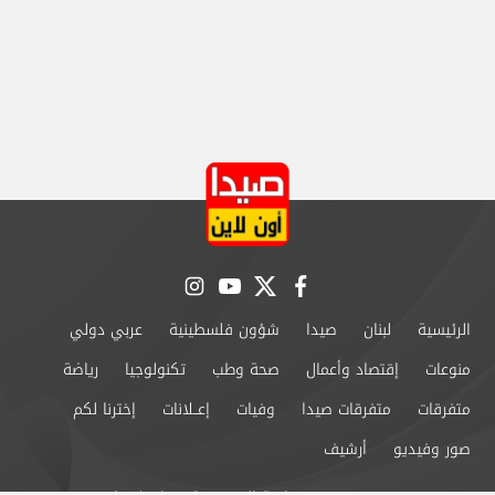
instagram
youtube
twitter
facebook
الرئيسية
لبنان
صيدا
شؤون فلسطينية
عربي دولي
منوعات
إقتصاد وأعمال
صحة وطب
تكنولوجيا
رياضة
متفرقات
متفرقات صيدا
وفيات
إعــلانات
إخترنا لكم
صور وفيديو
أرشيف