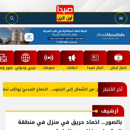
اخبار لبنان
اخبار صيدا
اعلانات
منوعات
عربي ودولي
صور وفي
آخر الأخبار
بالصّور: من الشّمال إلى الجنوب... الدفاع المدنيّ يُواكب تنظيف الش
أرشيف
بالصور... اخماد حريق في منزل في منطقة