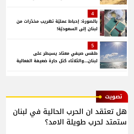
4
بالصورة: إحباط عمليّة تهريب مخدّرات من
لبنان إلى السعوديّة!
5
طقس صيفي معتاد يسيطر على
لبنان...والثلاثاء كتل حارة ضعيفة الفعالية
ﺗﺼﻮﻳﺖ
هل تعتقد ان الحرب الحالية في لبنان
ستمتد لحرب طويلة الامد؟