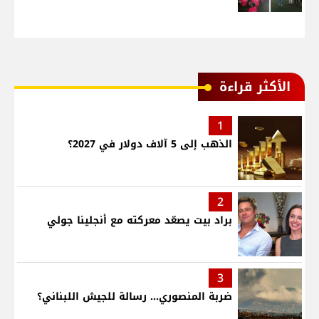
الأكثر قراءة
1
الذهب إلى 5 آلاف دولار في 2027؟
2
براد بيت يصعّد معركته مع أنجلينا جولي
3
ضربة المنصوري... رسالة للجيش اللبناني؟