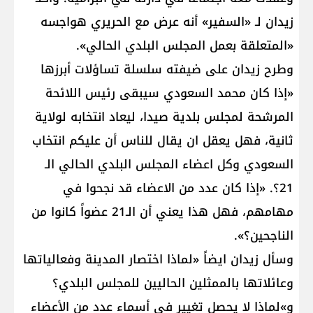
زيدان لـ «السفير» أنه عرض مع الحريري هواجسه
«المتعلقة بعمل المجلس البلدي الحالي».
وطرح زيدان على ضيفته سلسلة تساؤلات أبرزها
«إذا كان محمد السعودي سيبقى رئيس اللائحة
المرشحة لمجلس بلدية صيدا، ليعاد انتخابه لولاية
ثانية، فهل يعقل ان يقال للناس أن عليكم انتخاب
السعودي وكل اعضاء المجلس البلدي الحالي الـ
21؟. «إذا كان عدد من الاعضاء قد نجحوا في
مهامهم، فهل هذا يعني أن الـ21 عضواً كانوا من
الناجحين؟».
وسأل زيدان ايضاً «لماذا اختصار المدينة وفعالياتها
وعائلاتها بالممثلين الحاليين للمجلس البلدي؟
و»لماذا لا يحصل تغيير في أسماء عدد من الأعضاء