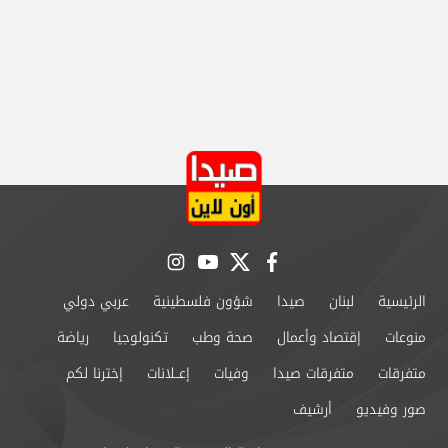
instagram
youtube
twitter
facebook
الرئيسية
لبنان
صيدا
شؤون فلسطينية
عربي دولي
منوعات
إقتصاد وأعمال
صحة وطب
تكنولوجيا
رياضة
متفرقات
متفرقات صيدا
وفيات
إعــلانات
إخترنا لكم
صور وفيديو
أرشيف