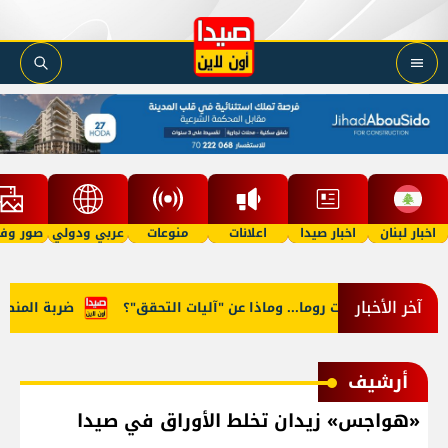
اخبار لبنان
اخبار صيدا
اعلانات
منوعات
عربي ودولي
صور وفي
آخر الأخبار
 في مفاوضات روما... وماذا عن "آليات التحقق"؟
ضربة المنصوري..
أرشيف
«هواجس» زيدان تخلط الأوراق في صيدا