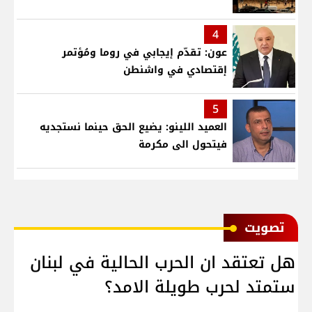
4
عون: تقدّم إيجابي في روما ومُؤتمر
إقتصادي في واشنطن
5
العميد اللينو: يضيع الحق حينما نستجديه
فيتحول الى مكرمة
ﺗﺼﻮﻳﺖ
هل تعتقد ان الحرب الحالية في لبنان
ستمتد لحرب طويلة الامد؟