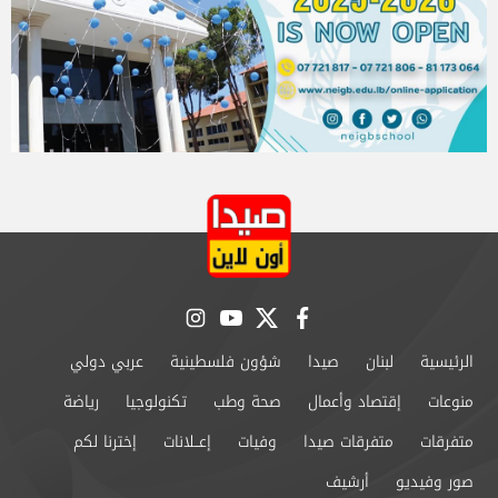
instagram
youtube
twitter
facebook
الرئيسية
لبنان
صيدا
شؤون فلسطينية
عربي دولي
منوعات
إقتصاد وأعمال
صحة وطب
تكنولوجيا
رياضة
متفرقات
متفرقات صيدا
وفيات
إعــلانات
إخترنا لكم
صور وفيديو
أرشيف