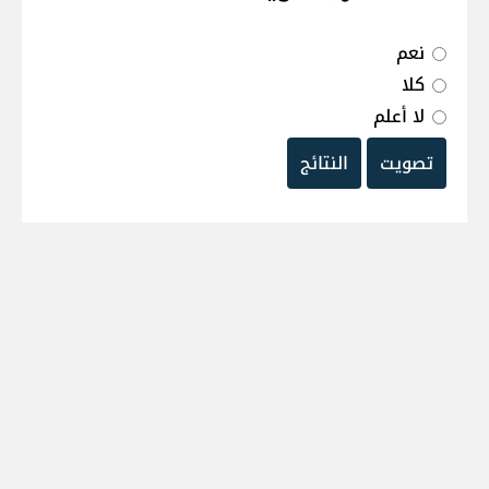
نعم
كلا
لا أعلم
تصويت
النتائج