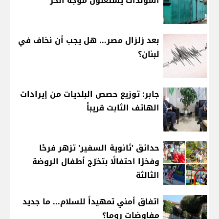
المولدات يستغلون موجة الحر
بعد زلزال مصر... هل يجب أن نخاف في
لبنان؟
جابر: توزيع حصص البلديات من إيرادات
الهاتف الثابت قريباً
حدائق 'ثانوية السفير' تزهر فرحًا
وفخرًا احتفالًا بتخرّج أطفال الروضة
الثالثة
اتفاق أمني تمهيداً للسلام... ما جديد
مفاوضات روما؟