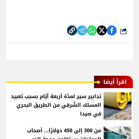
شارك
اقرأ أيضا
تدابير سير لمدّة أربعة أيّام بسبب تعبيد
المسلك الشّرقي من الطريق البحري
في صيدا
من 300 إلى 450 دولارًا... أصحاب