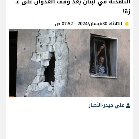
التهدئة في لبنان بعد وقف العدوان على غـ
زة!
الثلاثاء 30/نيسان/2024 - 07:52 ص
علي حيدر-الأخبار