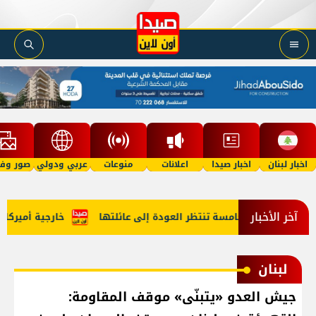
اخبار لبنان
اخبار صيدا
اعلانات
منوعات
عربي ودولي
صور وفي
آخر الأخبار
طفلة في الخامسة تنتظر العودة إلى عائلتها
خارجية أميركا: لبن
لبنان
جيش العدو «يتبنّى» موقف المقاومة: