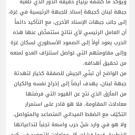
ويؤكد ما كشفه برنياع حقيقة الدور الذي تلعبه
جبهة لبنان كجبهة إسناد للجبهة الرئيسية في غزة،
إلى جانب جبهات الإسناد الأخرى، مع التأكيد دائماً
أن العامل الرئيسي لأي نتائج ستتمخّض عنها هذه
الحرب يعود أولاً إلى الصمود الأسطوري لسكان غزة
وإلى مقاومتهم التي تواصل استنزاف العدو لمنعه
من تحقيق أهدافه.
من الواضح أن تبنّي الجيش للصفقة كخيار لتهدئة
جبهة لبنان، يهدف أيضاً إلى إخراج نفسه والكيان
من المأزق الذي نتج عن القيود التي فرضتها
معادلات المقاومة. فلا هو قادر على استمرار
التكيّف مع الضغط الميداني المتصاعد والمتواصل،
ولا هو في وارد شنّ حرب واسعة تجنباً لتداعياتها
الخطيرة. فيما فشلت كل محاولات التصعيد في كبح