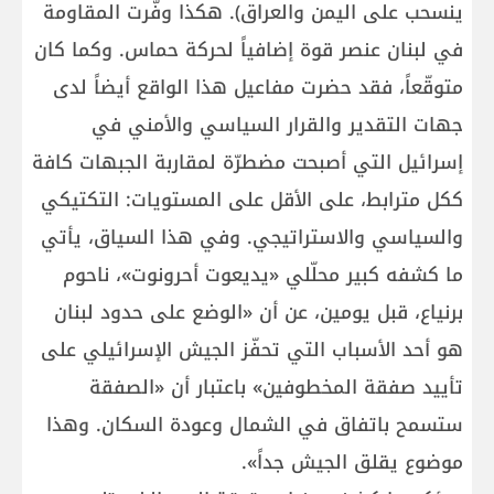
ينسحب على اليمن والعراق). هكذا وفّرت المقاومة
في لبنان عنصر قوة إضافياً لحركة حماس. وكما كان
متوقّعاً، فقد حضرت مفاعيل هذا الواقع أيضاً لدى
جهات التقدير والقرار السياسي والأمني في
إسرائيل التي أصبحت مضطرّة لمقاربة الجبهات كافة
ككل مترابط، على الأقل على المستويات: التكتيكي
والسياسي والاستراتيجي. وفي هذا السياق، يأتي
ما كشفه كبير محلّلي «يديعوت أحرونوت»، ناحوم
برنياع، قبل يومين، عن أن «الوضع على حدود لبنان
هو أحد الأسباب التي تحفّز الجيش الإسرائيلي على
تأييد صفقة المخطوفين» باعتبار أن «الصفقة
ستسمح باتفاق في الشمال وعودة السكان. وهذا
موضوع يقلق الجيش جداً».