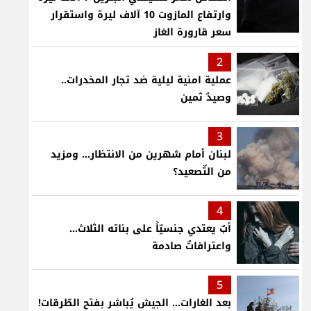
وارتفاع المازوت 10 آلاف ليرة واستقرار
سعر قارورة الغاز
2
عملية امنية ليلية ضد تجار المخدرات..
وصيدٌ ثمين
3
لبنان أمام شهرين من الانتظار... ومزيد
من التّصعيد؟
4
أبٌ يعتدي جنسيّاً على بناته الثلاث…
واعترافاتٌ صادمة
5
بعد الغارات... الجيش يُباشر بفتح الطّرقات!