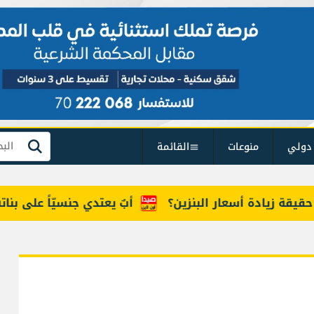
دولي
منوعات
القائمة
بحث
 زيادة أسعار البنزين؟
أبٌ يعتدي جنسيّاً على بناته ال