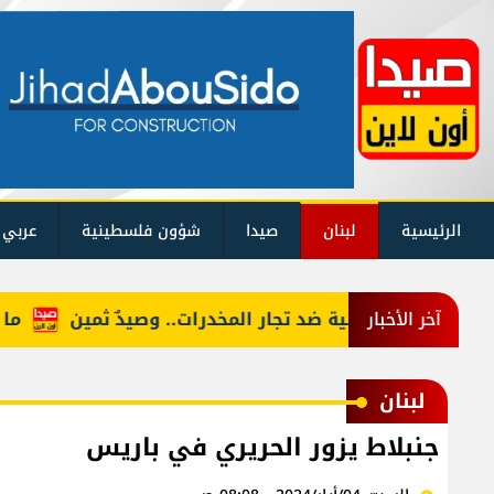
الرئيسية
لبنان
صيدا
شؤون فلسطينية
عربي 
لية امنية ليلية ضد تجار المخدرات.. وصيدٌ ثمين
ما حقيقة
آخر الأخبار
لبنان
جنبلاط يزور الحريري في باريس