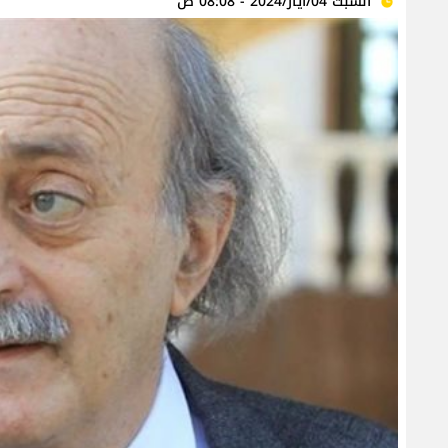
السبت 04/أيار/2024 - 08:08 ص