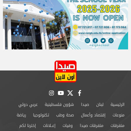
instagram
youtube
twitter
facebook
الرئيسية
لبنان
صيدا
شؤون فلسطينية
عربي دولي
منوعات
إقتصاد وأعمال
صحة وطب
تكنولوجيا
رياضة
متفرقات
متفرقات صيدا
وفيات
إعــلانات
إخترنا لكم