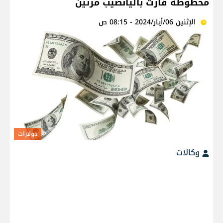
محظوظة فازت باليانصيب مرتين
الإثنين 06/أيار/2024 - 08:15 ص
دولارات
وكالات