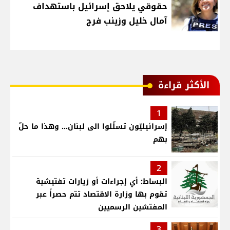
حقوقي يلاحق إسرائيل باستهداف
آمال خليل وزينب فرج
الأكثر قراءة
1
إسرائيليّون تسلّلوا الى لبنان... وهذا ما حلّ
بهم
2
البساط: أي إجراءات أو زيارات تفتيشية
تقوم بها وزارة الاقتصاد تتم حصراً عبر
المفتشين الرسميين
3