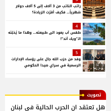
راتب النائب من 3 آلاف إلى 5 آلاف دولار
شهرياً... فكيف أقرّت الزيادة؟
4
طقس آب يعود الى طبيعته... وهذا ما يُخبّئه
الـ"ويك آند"!
5
وفد من حزب الله جال على رؤساء الإدارات
الرسمية في سراي صيدا الحكومي
ﺗﺼﻮﻳﺖ
هل تعتقد ان الحرب الحالية في لبنان