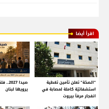
اقرأ أيضا
"الصحّة" تعلن تأمين تغطية
صيدا 027
استشفائيّة كاملة لمصابة في
يرويها لبنان
انفجار مرفأ بيروت