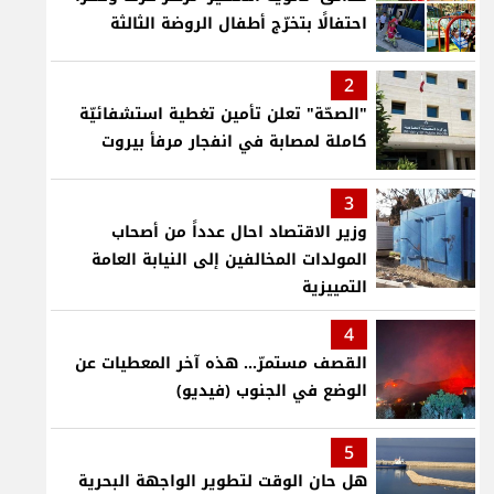
احتفالًا بتخرّج أطفال الروضة الثالثة
2
"الصحّة" تعلن تأمين تغطية استشفائيّة
كاملة لمصابة في انفجار مرفأ بيروت
3
وزير الاقتصاد احال عدداً من أصحاب
المولدات المخالفين إلى النيابة العامة
التمييزية
4
القصف مستمرّ... هذه آخر المعطيات عن
الوضع في الجنوب (فيديو)
5
هل حان الوقت لتطوير الواجهة البحرية