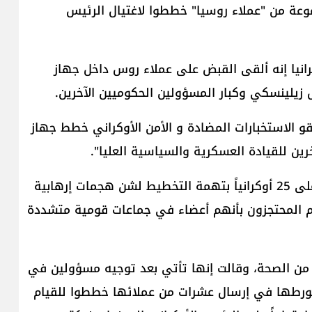
مجموعة من "عملاء روسيا" خططوا لاغتيال الرئيس
رانيا إنه ألقى القبض على عملاء روس داخل جهاز
 زيلينسكي وكبار المسؤولين الحكوميين الآخرين.
قو الاستخبارات المضادة و الأمن الأوكراني خطط جهاز
ين للقيادة العسكرية والسياسية العليا".
وقبل يومين، أعلن جهاز الأمن الروسي إلقاء القبض على 25 أوكرانياً بتهمة التخطيط لشن هجمات إرهابية
هم المحتجزون بأنهم أعضاء في جماعات قومية متشددة
 من الصحة، وقالت إنها تأتي بعد توجيه مسؤولين في
 بتورطها في إرسال عشرات من عملائها خططوا للقيام