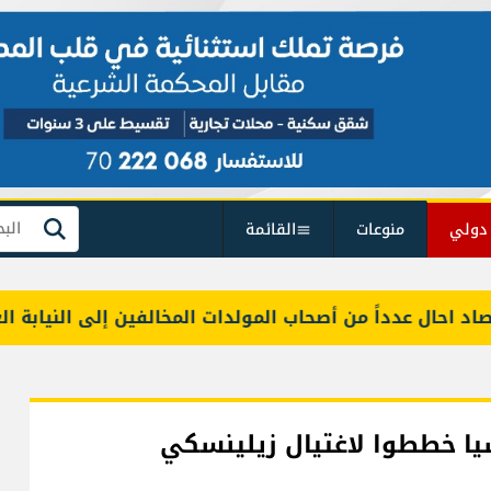
دولي
منوعات
القائمة
بحث
حال عدداً من أصحاب المولدات المخالفين إلى النيابة العامة ا
سيا خططوا لاغتيال زيلينسكي