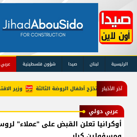
الرئيسية
لبنان
صيدا
شؤون فلسطينية
عربي 
ًا احتفالًا بتخرّج أطفال الروضة الثالثة
وزير الاقتصاد ا
آخر الأخبار
عربي دولي
أوكرانيا تعلن القبض على "عملاء" لرو
ومسؤولين كبار