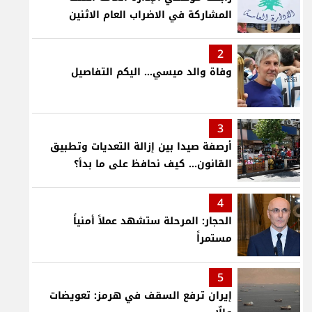
المشاركة في الاضراب العام الاثنين
2
وفاة والد ميسي... اليكم التفاصيل
3
أرصفة صيدا بين إزالة التعديات وتطبيق
القانون... كيف نحافظ على ما بدأ؟
4
الحجار: المرحلة ستشهد عملاً أمنياً
مستمراً
5
إيران ترفع السقف في هرمز: تعويضات