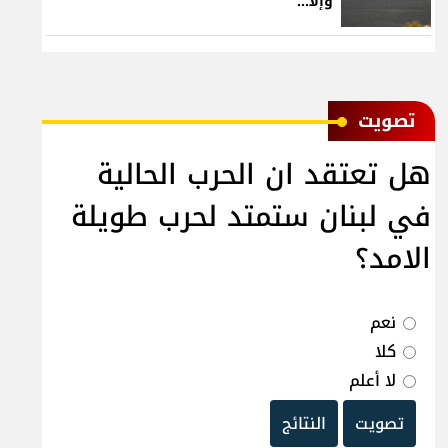
وإلّا...
ﺗﺼﻮﻳﺖ
هل تعتقد ان الحرب الحالية
في لبنان ستمتد لحرب طويلة
الامد؟
نعم
كلا
لا أعلم
تصويت
النتائج