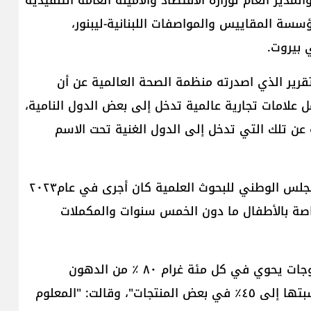
سسة المقاييس والمواصفات اللبنانية-ليبنور،
 بيروت.
تقرير الذي اصدرته منظمة الصحة العالمية عن أن
ل علامات تجارية عالمية تدخل إلى بعض الدول النامية،
ن تلك التي تدخل إلى الدول الغنية تحت الاسم
وقالت: "بعد التواصل مع الجهات المعنية، تبين أن المجلس الوطني للبحوث العلمية كان أجرى في عام٢٠٢٣
لخاصة بالأطفال ما دون الخمس سنوات والمكملات
واشارت إلى أن "هذه الدراسة أظهرت أن بعض المنتوجات يحوي في كل مئة غرام ٨٠ ٪؜ من الدهون
المشبعة التي تحوي بدورها زيوتا مهدرجة وصلت نسبتها إلى ٤٥٪؜ في بعض المنتجات"، وقالت: "المعلوم