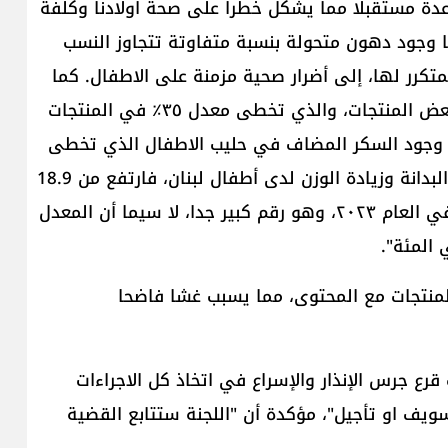
عدة مستقبلا مما يشكل خطرا على صحة اولادنا وكلفة
 وجود دهون متحولة بنسبة متفاوتة تتجاوز النسب
تكرر لها، إلى أضرار صحية مزمنة على الاطفال. كما
أظهرت الدراسة وجود نسب من السكر المضاف في بعض المنتجات، والذي تخطى معدل ٣٥٪؜ في المنتجات
 وجود السكر المضاف في حليب الاطفال الذي تخطى
٥٪؜ في حليب الاطفال ما بين ١ و٣ سنوات. أما معدل البدانة وزيادة الوزن لدى أطفال لبنان، فارتفع من 18.9
في المئة بين عامي 2004- 2021 إلى 26 في المئة في العام ٢٠٢٣، وهو رقم كبير جدا، لا سيما أن المعدل
للمنتجات مع المحتوى، مما يسبب غشا فاضحا
ع جرس الإنذار والإسراع في اتخاذ كل الاجراءات
ف او تأجيل"، مؤكدة أن "اللجنة ستتابع القضية