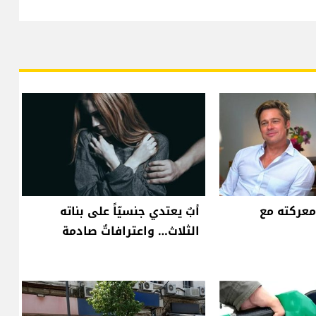
معركته مع
أبٌ يعتدي جنسيّاً على بناته
الثلاث… واعترافاتٌ صادمة