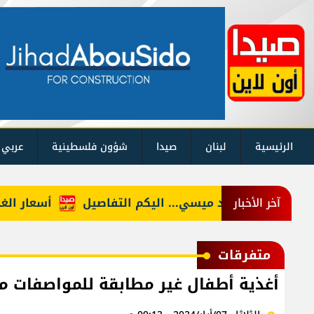
الرئيسية
لبنان
صيدا
شؤون فلسطينية
عربي 
وفاة والد ميسي... اليكم التفاصيل
أسعار الغذاء: م
آخر الأخبار
متفرقات
أغذية أطفال غير مطابقة للمواصفات مت