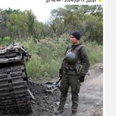
الإثنين 13/أيار/2024 - 08:44 ص