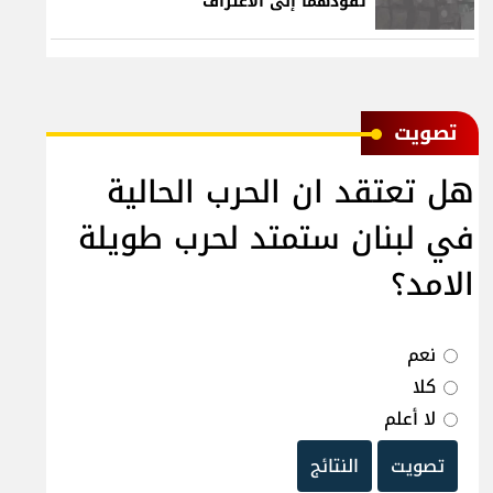
تقودهما إلى الاعتراف
ﺗﺼﻮﻳﺖ
هل تعتقد ان الحرب الحالية
في لبنان ستمتد لحرب طويلة
الامد؟
نعم
كلا
لا أعلم
تصويت
النتائج