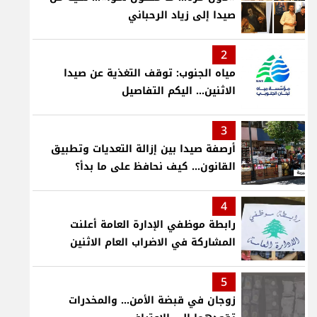
صيدا إلى زياد الرحباني
2
مياه الجنوب: توقف التغذية عن صيدا
الاثنين... اليكم التفاصيل
3
أرصفة صيدا بين إزالة التعديات وتطبيق
القانون... كيف نحافظ على ما بدأ؟
4
رابطة موظفي الإدارة العامة أعلنت
المشاركة في الاضراب العام الاثنين
5
زوجان في قبضة الأمن... والمخدرات