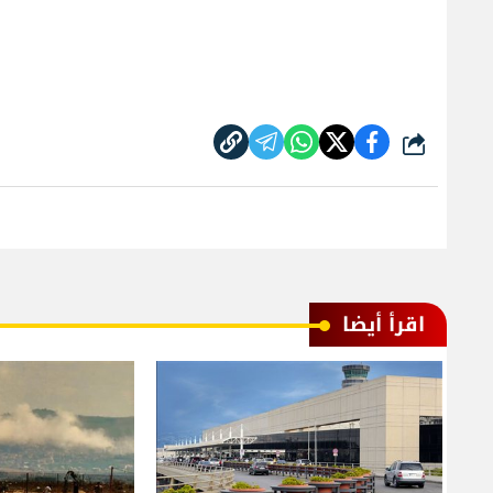
شارك
اقرأ أيضا