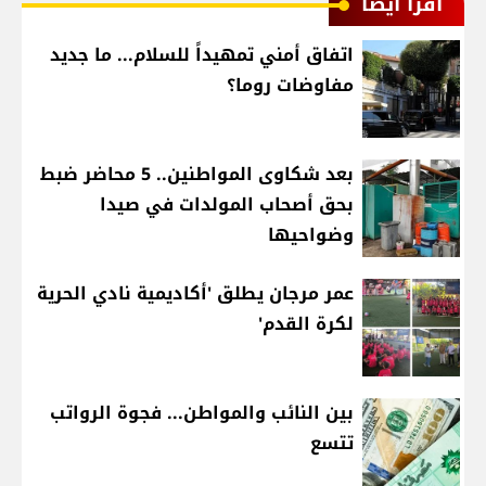
اقرأ أيضا
اتفاق أمني تمهيداً للسلام... ما جديد
مفاوضات روما؟
بعد شكاوى المواطنين.. 5 محاضر ضبط
بحق أصحاب المولدات في صيدا
وضواحيها
عمر مرجان يطلق 'أكاديمية نادي الحرية
لكرة القدم'
بين النائب والمواطن... فجوة الرواتب
تتسع