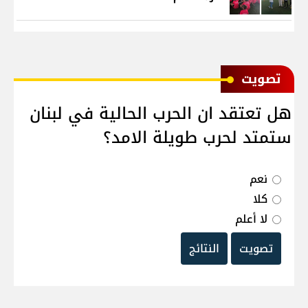
ﺗﺼﻮﻳﺖ
هل تعتقد ان الحرب الحالية في لبنان
ستمتد لحرب طويلة الامد؟
نعم
كلا
لا أعلم
تصويت
النتائج