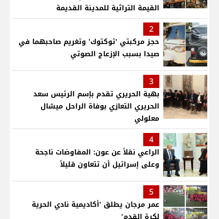
القيمة التراثية للمدينة القديمة
2
حجز مركبتي 'توكتوك' وتغريم صاحبهما في
صيدا بسبب الإزعاج الصوتي
3
بهية الحريري تقدم بإسم الرئيس سعد
الحريري التعازي بوفاة الراحل ميشال
معلولي
4
الراعي نقلاً عن عون: المفاوضات ناجحة
وعلى إسرائيل أن تتعاون قليلاً
5
عمر مرجان يطلق 'أكاديمية نادي الحرية
لكرة القدم'