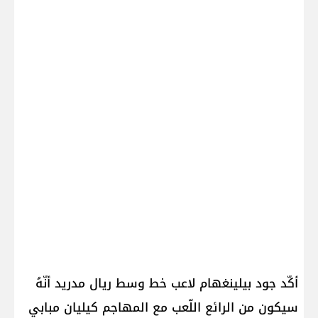
أكّد ​جود بيلينغهام​ لاعب خط وسط ​ريال مدريد​ أنّهُ
سيكون من الرائع اللّعب مع المهاجم ​كيليان مبابي​