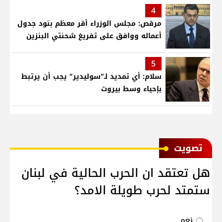
4
مرقص: مجلس الوزراء أقر معظم بنود جدول
أعماله ووافق على تفريغ شحنتي البنزين
5
سلام: أي تمديد لـ"سوليدير" يجب أن يرتبط
بإحياء وسط بيروت
ﺗﺼﻮﻳﺖ
هل تعتقد ان الحرب الحالية في لبنان
ستمتد لحرب طويلة الامد؟
نعم