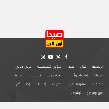
instagram
youtube
twitter
facebook
الرئيسية
لبنان
صيدا
شؤون فلسطينية
عربي دولي
منوعات
إقتصاد وأعمال
صحة وطب
تكنولوجيا
رياضة
متفرقات
متفرقات صيدا
وفيات
إعــلانات
إخترنا لكم
صور وفيديو
أرشيف
من نحن
سياسة الخصوصية
اتصل بنا