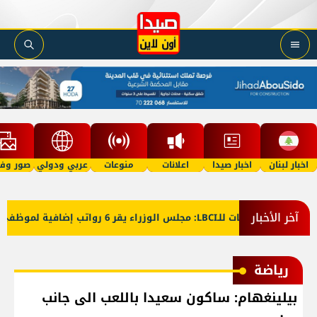
اخبار لبنان
اخبار صيدا
اعلانات
منوعات
عربي ودولي
صور وفي
آخر الأخبار
ا
معلومات للـLBCI: مجلس الوزراء يقر 6 رواتب إضافية لموظفي القطاع العام وصرف الفروقات بأثر رجعي منذ آذار
رياضة
بيلينغهام: ساكون سعيدا باللعب الى جانب