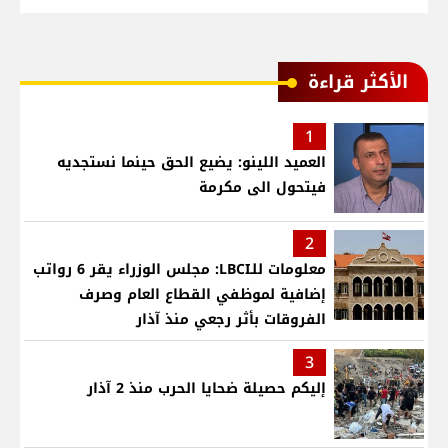
الأكثر قراءة
1
العميد اللينو: يضيع الحق حينما نستجديه
فيتحول الى مكرمة
2
معلومات للـLBCI: مجلس الوزراء يقر 6 رواتب
إضافية لموظفي القطاع العام وصرف
الفروقات بأثر رجعي منذ آذار
3
إليكم حصيلة ضحايا الحرب منذ 2 آذار