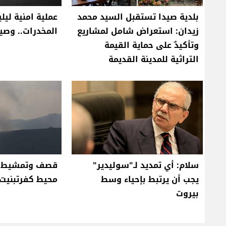
بلدية صيدا تستقبل السيد محمد
عملية امنية ليلي
زيدان: استعراض شامل لمشاريع
المخدرات.. وصيد
وتأكيدٌ على حماية القيمة
التراثية للمدينة القديمة
سلام: أي تمديد لـ"سوليدير"
قصف وتمشيط إ
يجب أن يرتبط بإحياء وسط
محيط كفرتبنيت 
بيروت