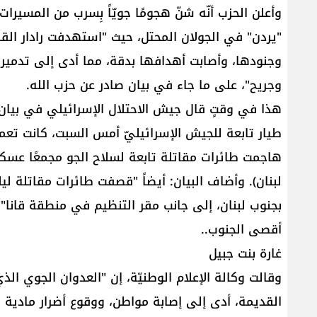
وأعلن الحزب أنّه شنّ هجومًا جويّاً بِسرب من المسيرا
"يردن" في الجولان المحتل، حيث "استهدفت رادار الق
وجنودها، وأصابت أهدافها بدقة، مما أدى إلى تدمير ال
وجريح"، على ما جاء في بيان صادر عن حزب الله.
هذا في وقتٍ قال جيش الاحتلال الإسرائيلي في بيان، 
طيار تابعة للجيش الإسرائيليّ أمس السبت، كانت تعم
هاجمت طائرات مقاتلة تابعة لسلاح الجو مجمعًا عسكر
لبنان). وأضاف البيان: أيضاً "قصفت طائرات مقاتلة ليلا
بجنوب لبنان، إلى جانب مقر التنظيم في منطقة قانا"
أقصى الجنوب..
غارة بنت جبيل
وقالت وكالة الإعلام الوطنيّة، إن "العدوان الجوي ا
القديمة، أدى إلى إصابة مواطن، ووقوع أضرار مادية كب