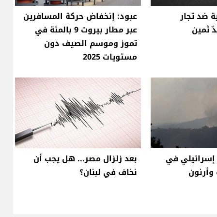
ة ضد تجار
عبود: إنخفاض حركة المسافرين
ٌ ثمين
عبر مطار بيروت 9 بالمئة في
تموز وموسم الصيف دون
مستويات 2025
سرائيلي في
بعد زلزال مصر... هل يجب أن
وأرنون
نخاف في لبنان؟