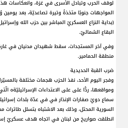
لوقف الحرب وتبادل الأسرى في غزة، وانعكاسات هذا ا
المواجهات جنوبًا متخذةً وتيرة تصاعديّة، بعد يومين وُ
(بداية النزاع العسكريّ المباشر بين حزب الله وإسرائيل
البقاع الشماليّ.
وفي آخر المستجدات، سقط شهيدان مدنيان في غارة 
منطقة الحمامير.
ضرب القبة الحديدية
وفجر اليوم الأحد، نفذ الحزب هجمات مختلفة بالمسيّر
ومواقعها، ردًّا على على الاعتداءات الإسرائيليّةه الّت
سماع دويّ صفارات الإنذار في في عدّة بلدات إسرائ
السورية المحتل، وذلك بعد الاشتباه بتسلل طائرات مسي
انطلقت صواريخ من لبنان في اتجاه هدف عسكريّ إسرا