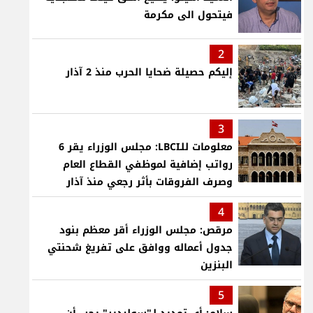
فيتحول الى مكرمة
2
إليكم حصيلة ضحايا الحرب منذ 2 آذار
3
معلومات للـLBCI: مجلس الوزراء يقر 6
رواتب إضافية لموظفي القطاع العام
وصرف الفروقات بأثر رجعي منذ آذار
4
مرقص: مجلس الوزراء أقر معظم بنود
جدول أعماله ووافق على تفريغ شحنتي
البنزين
5