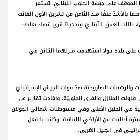
لموقف على جبهة الجنوب اللّبنانيّ، تستمر
صفا بالأشدّ عنفًا منذ الثامن من تشرين الأول الفائت
)، طالت العمق اللّبنانيّ وتحديدًا قرى قضاء بعلبك-
على بلدة حولا استهدفت منزلهما الكائن في
ات والرشقات الصاروخيّة ضدّ قوات الجيش الإسرائيليّ
ي طاولت المنازل والقرى الجنوبيّة. وأفادت تقارير عن
يلية في الجليل الأعلى وفي مستوطنات شمالي الجولان
ّرة أطلقت من الأراضي اللبنانية. وكانت بالفعل
ئيلي في الجليل الغربي.