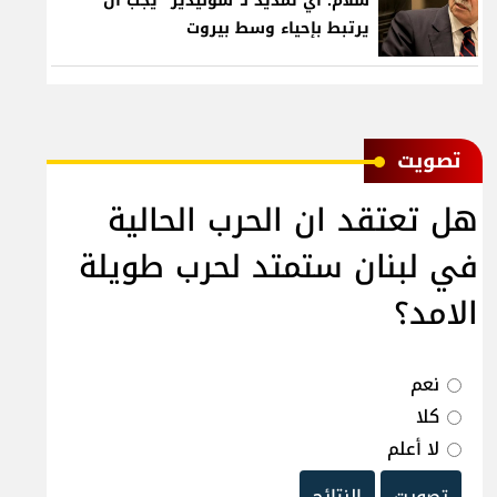
سلام: أي تمديد لـ"سوليدير" يجب أن
يرتبط بإحياء وسط بيروت
ﺗﺼﻮﻳﺖ
هل تعتقد ان الحرب الحالية
في لبنان ستمتد لحرب طويلة
الامد؟
نعم
كلا
لا أعلم
تصويت
النتائج