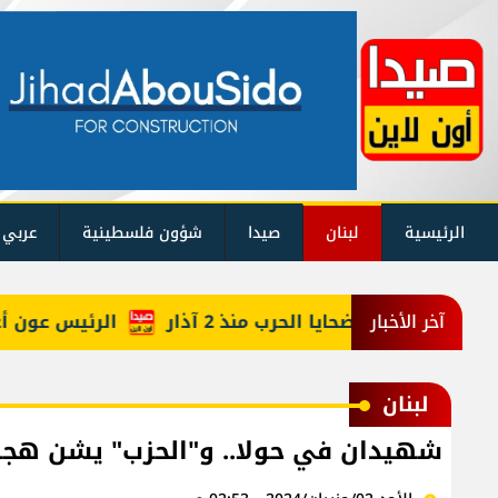
الرئيسية
لبنان
صيدا
شؤون فلسطينية
عربي 
يكم حصيلة ضحايا الحرب منذ 2 آذار
الرئيس عون أعاد أر
آخر الأخبار
لبنان
شهيدان في حولا.. و"الحزب" يشن هجوم