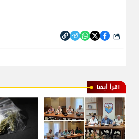
شارك
اقرأ أيضا