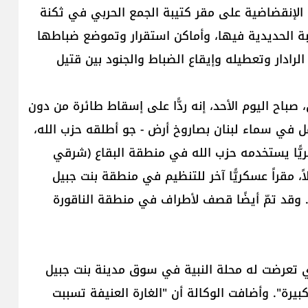
ت الإنقضاضية على مقر كتيبة ‏الجمع الحربي في ثكنة
بة الحديدية فيها، وأماكن ‏استقرار وتموضع ضباطها
رادار وتعطيله ‏وإيقاع الضباط والجنود بين قتيل
صباح اليوم الأحد، إنه ردًّا على إسقاط طائرة من دون
ل في سماء لبنان بصاروخ أرض - جو أطلقه حزب الله،
يًّا يستخدمه حزب الله في منطقة البقاع (شرقي
ً، مقراً عسكريًّا آخر للتنظيم في منطقة بنت جبيل
. وقد تمّ أيضًا قصف لأطراف في منطقة الناقورة
لذي تعرضت له محلة النبية في سوق مدينة بنت جبيل
يرة". وأضافت الوكالة أن "الغارة العنيفة تسببت