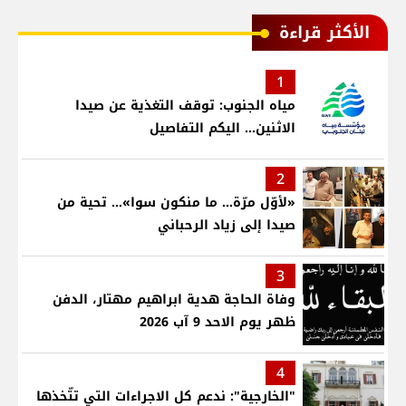
الأكثر قراءة
1
مياه الجنوب: توقف التغذية عن صيدا
الاثنين... اليكم التفاصيل
2
«لأوّل مرّة… ما منكون سوا»… تحية من
صيدا إلى زياد الرحباني
3
وفاة الحاجة هدية ابراهيم مهتار، الدفن
ظهر يوم الاحد 9 آب 2026
4
"الخارجية": ندعم كل الاجراءات التي تتّخذها