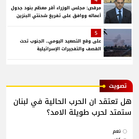
مرقص: مجلس الوزراء أقر معظم بنود جدول
أعماله ووافق على تفريغ شحنتي البنزين
5
على وقع التصعيد اليومي.. الجنوب تحت
القصف والتفجيرات الإسرائيلية
ﺗﺼﻮﻳﺖ
هل تعتقد ان الحرب الحالية في لبنان
ستمتد لحرب طويلة الامد؟
نعم