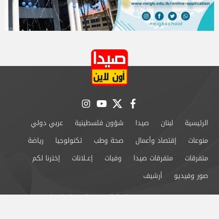
instagram
youtube
twitter
facebook
الرئيسية
لبنان
صيدا
شؤون فلسطينية
عربي دولي
منوعات
إقتصاد وأعمال
صحة وطب
تكنولوجيا
رياضة
متفرقات
متفرقات صيدا
وفيات
إعــلانات
إخترنا لكم
صور وفيديو
أرشيف
من نحن
سياسة الخصوصية
اتصل بنا
©2024 صيدا اون لاين All Rights Reserved.