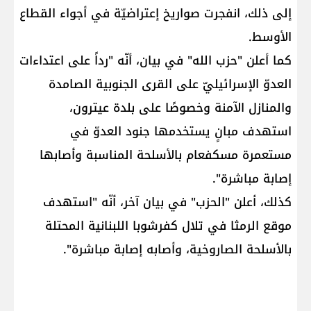
إلى ذلك، انفجرت صواريخ إعتراضيّة في أجواء القطاع
الأوسط.
كما أعلن "حزب الله" في بيان، أنّه "رداً على اعتداءات
العدوّ الإسرائيليّ على القرى الجنوبية الصامدة
والمنازل الآمنة وخصوصًا على بلدة عيترون،
استهدف مبانٍ يستخدمها جنود العدوّ في
مستعمرة مسكفعام بالأسلحة ‏المناسبة وأصابها
إصابة مباشرة".
كذلك، أعلن "الحزب" في بيان آخر، أنّه "استهدف
موقع الرمثا في تلال كفرشوبا اللبنانية ‏المحتلة
بالأسلحة الصاروخية، وأصابه إصابة مباشرة".