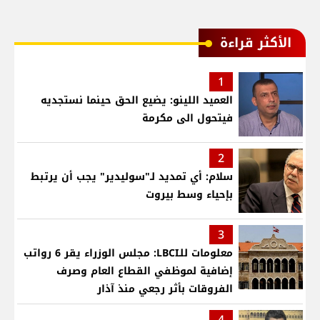
الأكثر قراءة
1
العميد اللينو: يضيع الحق حينما نستجديه
فيتحول الى مكرمة
2
سلام: أي تمديد لـ"سوليدير" يجب أن يرتبط
بإحياء وسط بيروت
3
معلومات للـLBCI: مجلس الوزراء يقر 6 رواتب
إضافية لموظفي القطاع العام وصرف
الفروقات بأثر رجعي منذ آذار
4