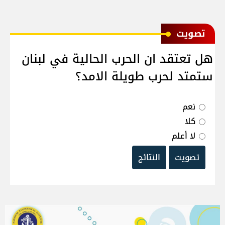
ﺗﺼﻮﻳﺖ
هل تعتقد ان الحرب الحالية في لبنان
ستمتد لحرب طويلة الامد؟
نعم
كلا
لا أعلم
تصويت
النتائج