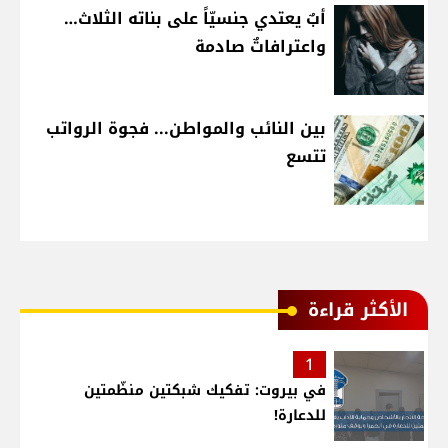
أبٌ يعتدي جنسيّاً على بناته الثلاث…
واعترافاتٌ صادمة
بين النائب والمواطن... فجوة الرواتب
تتسع
الأكثر قراءة
1
في بيروت: تفكيك شبكتين منظّمتين
للدعارة!