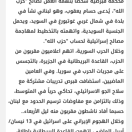
محكمة قبرصية شخصاً بتهمة العمل لصالح "حزب
الله"، يُدعى حسام يعقوب، وهو لبناني نشأ في
بلدة في شمال غربي غوتبورغ في السويد، ويحمل
الجنسية السويدية، واتهمته بالتخطيط لمهاجمة
مصالح إسرائيلية لحساب "حزب الله".
وخلال الحرب السورية، اتهم اعلاميون مقربون من
الحزب، القاعدة البريطانية في الجزيرة، بالتجسس
على مجريات الحرب في سوريا. وفي العامين
الماضيين، استضافت قبرص تدريبات مشتركة مع
سلاح الجو الاسرائيلي، تحاكي حرباً في المتوسط،
وذلك بالتزامن مع مفاوضات ترسيم الحدود مع لبنان،
حسبما أفاد ناشطون مقربون منه ليل الأربعاء..
وخلال الهجوم الإيراني على اسرائيل في 13 نيسان/
أبريل الماضي، اتهمت القاعدة البريطانية بإطلاق