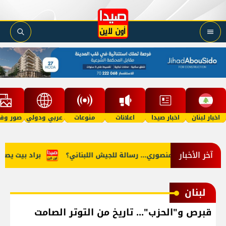
اخبار لبنان
اخبار صيدا
اعلانات
منوعات
عربي ودولي
صور وفي
آخر الأخبار
ضربة المنصوري... رسالة للجيش اللبناني؟
براد بيت يصعّد مع
لبنان
قبرص و"الحزب"... تاريخ من التوتر الصامت