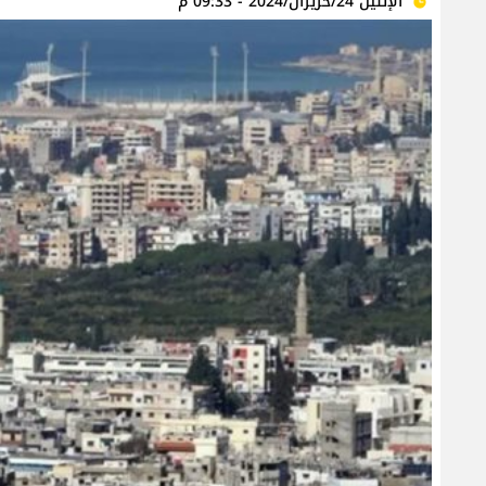
الإثنين 24/حزيران/2024 - 09:33 م