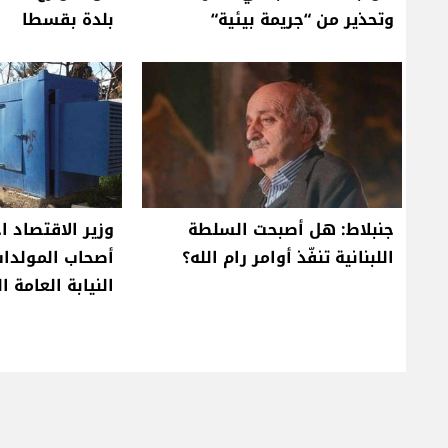
وتحذير من “جريمة بيئية“
بلدة بقسطا
جنبلاط: هل أصبحت السلطة
وزير الاقتصاد ا
اللبنانية تنفّذ أوامر رام الله؟
أصحاب المولدات
النيابة العامة ا