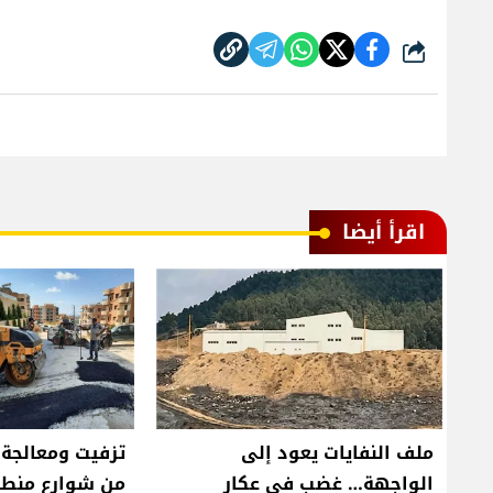
شارك
اقرأ أيضا
ملف النفايات يعود إلى
تزفيت ومعالجة 
الواجهة… غضب في عكار
من شوارع منطق