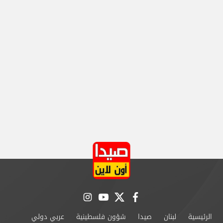
instagram
youtube
twitter
facebook
الرئيسية
لبنان
صيدا
شؤون فلسطينية
عربي دولي