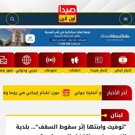
اخبار لبنان
اخبار صيدا
اعلانات
منوعات
عربي ودولي
صور وفي
آخر الأخبار
يصعّد معركته مع أنجلينا جولي
عون: تقدّم إيجابي في روما ومُؤت
لبنان
"توفيت وابنتها إثر سقوط السقف"... بلدية