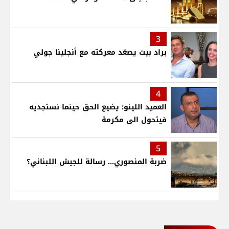
3
براد بيت يصعّد معركته مع أنجلينا جولي
4
العميد اللينو: يضيع الحق حينما نستجديه
فيتحول الى مكرمة
5
ضربة المنصوري... رسالة للجيش اللبناني؟