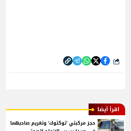
شارك
اقرأ أيضا
حجز مركبتي 'توكتوك' وتغريم صاحبهما