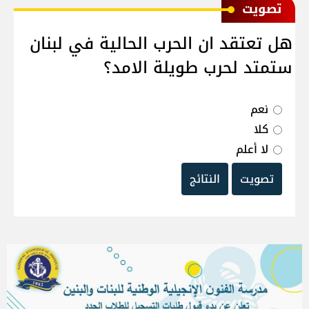
ﺗﺼﻮﻳﺖ
هل تعتقد ان الحرب الحالية في لبنان
ستمتد لحرب طويلة الامد؟
نعم
كلا
لا أعلم
تصويت
النتائج