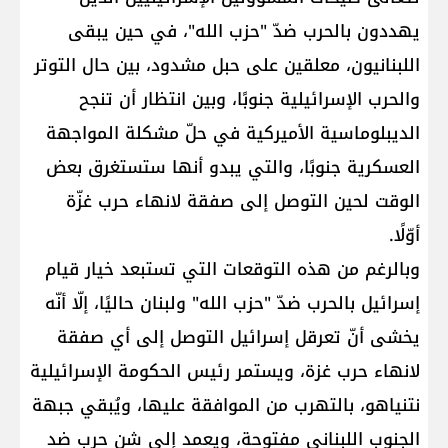
يهددون بالحرب ضدّ "حزب الله"، في حين يبقى
اللبنانيون، معلقين على حبل مشدود، بين حال التوتر
والحرب الإسرائيلية جنوبًا، وبين انتظار أن تنجح
الديبلوماسية الأميركية في حلّ مشكلة المواجهة
العسكرية جنوبًا، والتي يبدو أنها ستستغرق بعض
الوقت لحين التوصل إلى صفقة لانهاء حرب غزّة
أوّلًا.
وبالرغم من هذه التوقعات التي تستبعد خيار قيام
إسرائيل بالحرب ضدّ "حزب الله" ولبنان حاليًا، إلّا أنّه
يخشى أنّ تعرقل إسرائيل التوصل إلى أي صفقة
لانهاء حرب غزة، ويستمر رئيس الحكومة الإسرائيلية
نتنياهو، بالتهرب من الموافقة عليها، ويُبقي جبهة
الجنوب اللبناني مفتوحة، ويعمد إلى شن حرب ضد