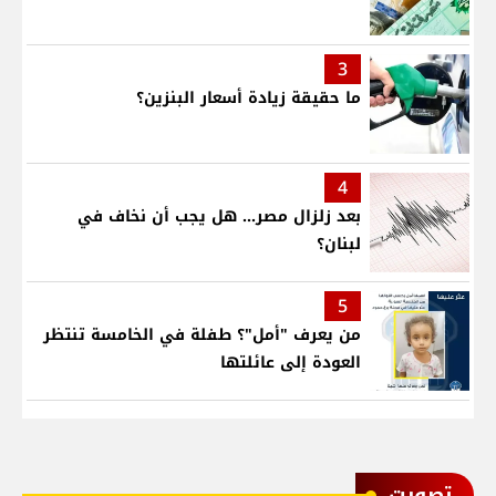
3
ما حقيقة زيادة أسعار البنزين؟
4
بعد زلزال مصر... هل يجب أن نخاف في
لبنان؟
5
من يعرف "أمل"؟ طفلة في الخامسة تنتظر
العودة إلى عائلتها
ﺗﺼﻮﻳﺖ