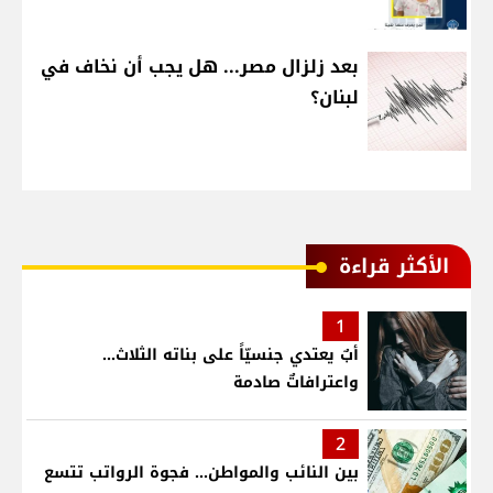
بعد زلزال مصر... هل يجب أن نخاف في
لبنان؟
الأكثر قراءة
1
أبٌ يعتدي جنسيّاً على بناته الثلاث…
واعترافاتٌ صادمة
2
بين النائب والمواطن... فجوة الرواتب تتسع