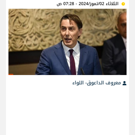
الثلاثاء 02/تموز/2024 - 07:28 ص
معروف الداعوق- اللواء