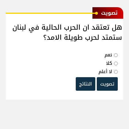
ﺗﺼﻮﻳﺖ
هل تعتقد ان الحرب الحالية في لبنان
ستمتد لحرب طويلة الامد؟
نعم
كلا
لا أعلم
تصويت
النتائج