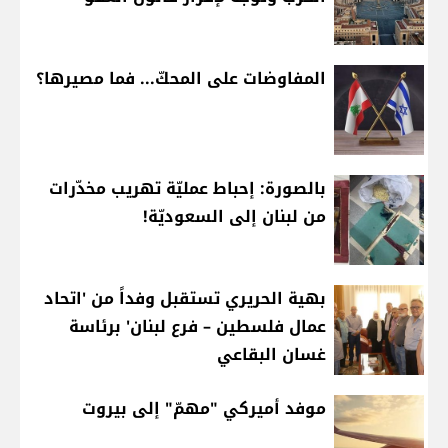
المفاوضات على المحكّ... فما مصيرها؟
بالصورة: إحباط عمليّة تهريب مخدّرات
من لبنان إلى السعوديّة!
بهية الحريري تستقبل وفداً من 'اتحاد
عمال فلسطين – فرع لبنان' برئاسة
غسان البقاعي
موفد أميركي "مهمّ" إلى بيروت