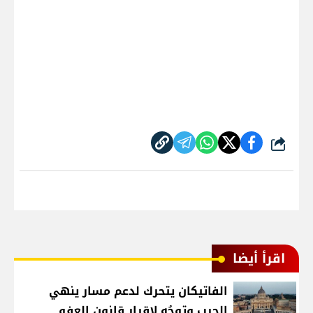
شارك
اقرأ أيضا
الفاتيكان يتحرك لدعم مسار ينهي
الحرب وتوجُه لإقرار قانون العفو