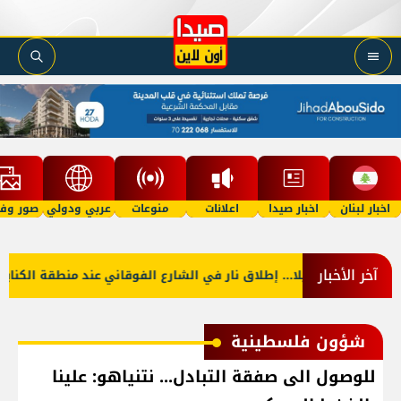
اخبار لبنان
اخبار صيدا
اعلانات
منوعات
عربي ودولي
صور وفي
آخر الأخبار
نان؟
ليلا... إطلاق نار في الشارع الفوقاني عند منطقة الكنايات 
شؤون فلسطينية
للوصول الى صفقة التبادل... نتنياهو: علينا