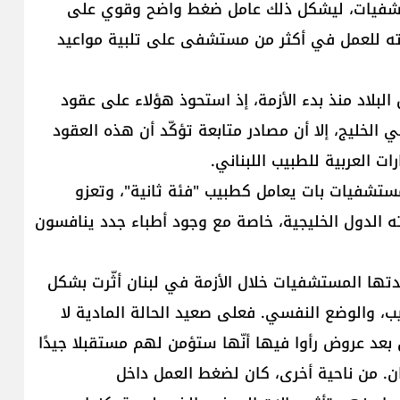
مستشفيات، ليشكل ذلك عامل ضغط واضح وقوي على
اته للعمل في أكثر من مستشفى على تلبية مواعيد
لبلاد منذ بدء الأزمة، إذ استحوذ هؤلاء على عقود
لخليج، إلا أن مصادر متابعة تؤكّد أن هذه العقود
ت العربية للطبيب اللبناني.
ي في عدد من المستشفيات بات يعامل كطبيب "فئة ثانية"، وتعزو
ه الدول الخليجية، خاصة مع وجود أطباء جدد ينافسون
دتها المستشفيات خلال الأزمة في لبنان أثّرت بشكل
ب، والوضع النفسي. فعلى صعيد الحالة المادية لا
باء هاجروا لبنان بعد عروض رأوا فيها أنّها ستؤمن لهم مستقبلا جيدًا
ن. من ناحية أخرى، كان لضغط العمل داخل