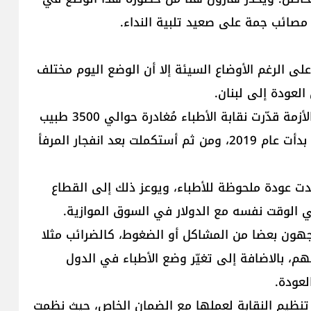
 مصائب جمة على صعيد تلبية النداء.
لى الرغم الأوضاع السيئة إلا أن الوضع اليوم مختلف
العودة إلى لبنان.
ويقول بخاش خلال حديث عبر "لبنان24" أنّ منذ بداية الأزمة قدّرت نقابة الأطباء مُغادرة حوالي 3500 طبيب
من مختلف الإختصاصات، حيث يوضح بأن وتيرة الهجرة بدأت عام 2019، ومن ثم أستكملت بعد انفجار المرفأ
ش لـ"لبنان24" إلى أن بداية عام 2023 شهدت عودة ملحوظة للأطباء، ويوعز ذلك إلى القطاع
ي الوقت نفسه مع الدولار في السوق الموازية.
اجهون بعضا من المشاكل أو الضغوط، كالضرائب مثلا
بهم، بالاضافة إلى تغيّر وضع الأطباء في الدول
لعودة.
تنظيم النقابة لعملها مع الضمان الخاص، حيث نظمت