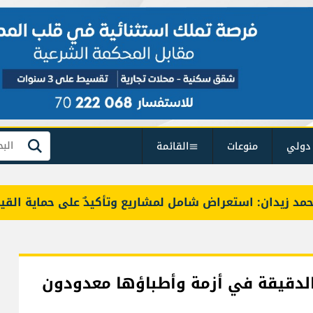
دولي
منوعات
القائمة
بحث
ان: استعراض شامل لمشاريع وتأكيدٌ على حماية القيمة الترا
الدقيقة في أزمة وأطباؤها معدودون