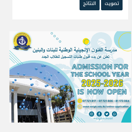
تصويت
النتائج