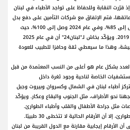
 قرّرت النقابة وللحفاظ على تواجد الأطباء في لبنان
تقها، فتم الإتفاق مع شركات التأمين على دفع بدل
65% أول عام 2023، وفي آخر العام نفسه ارتفع البدل إلى 85%، وفي عام 2024 وصل إلى 100%، حيث
عادت قيمة بدل الأتعاب تقريبا إلى ما كانت عليه قبل 2019. ويؤكّد بخاش لـ"لبنان24" أن في عام 2025
ر غلاء المعيشة، وهذا ما سيعطي ثقة وحافزا للطبيب للعودة
 العدد بشكل عام هو أعلى من النسب المعتمدة من قبل
مستشفيات الخاصة لناحية وجود ثغرة داخل
يتركز أطباء لبنان في الشمال وكسروان وبيروت وجبل
جهنا نحو الأطراف، مثل الجنوب والبقاع وعكار. ويؤكّد
ت مثل جراحة الأطفال والقلب وأطباء الطوارئ.
ن الأرقام إيجابية مقارنة مع الدول القريبة من لبنان