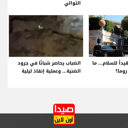
التوالي
داً للسلام... ما
الضباب يحاصر شبانًا في جرود
وما؟
الضنية... وعملية إنقاذ ليلية