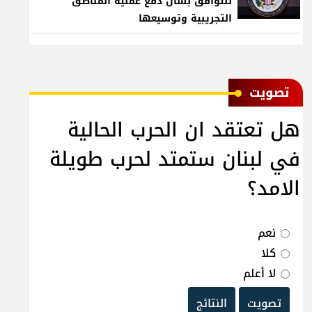
للتوافق بشأن دفع عملية المناطق
التجريبية وتوسيعها
ﺗﺼﻮﻳﺖ
هل تعتقد ان الحرب الحالية
في لبنان ستمتد لحرب طويلة
الامد؟
نعم
كلا
لا أعلم
تصويت
النتائج