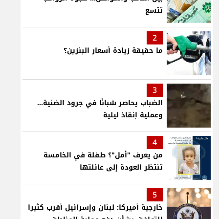
تتسع
2
ما حقيقة زيادة أسعار البنزين؟
3
الضباب يحاصر شبانًا في جرود الضنية...
وعملية إنقاذ ليلية
4
من يعرف "أمل"؟ طفلة في الخامسة
تنتظر العودة إلى عائلتها
5
خارجية أميركا: لبنان وإسرائيل أقرب كثيرا