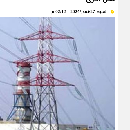
السبت 27/تموز/2024 - 02:12 م