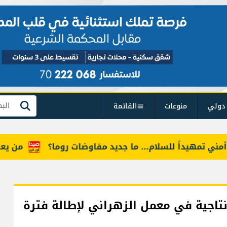
دولي
منوعات
القائمة
بحث
تمهيداً للسلام... ما جديد مفاوضات روما؟
من يعرف "أ
نتاجية في معمل الزهراني لإطالة فترة