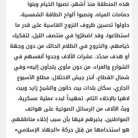
هذه المنطقة منذ أشهر، نصبوا الخيام وبنوا
حمامات المياه، ونصبوا ألواح الطاقة الشمسية،
حاولوا تحسين ظروف النزوح القاسية على قدر ما
استطاعوا، وقد اضطرّوا في منتصف الليل، لتفكيك
خيامهم، والخروج في الظلام الحالك من دون وجهة
أو هدف محدّد. عشرات الآلاف وجدوا أنفسهم في
الشوارع والعراء، من دون مأوى يلجأون إليه».وفي
شمال القطاع، أنذر جيش الاحتلال، مطلع الأسبوع
الجاري، سكان بلدات بيت حانون والشيخ زايد وبيت
لاهيا بالإخلاء التام، تمهيداً لبدء عملية عسكرية،
وبثّ الآلاف من الرسائل الصوتية على هواتف
المواطنين، يخبرهم فيها بأن سبب إخلاء مناطقهم،
هو استخدامها من قِبَل حركة «الجهاد الإسلامي»