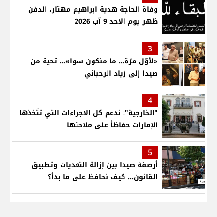
وفاة الحاجة هدية ابراهيم مهتار، الدفن
ظهر يوم الاحد 9 آب 2026
3
«لأوّل مرّة… ما منكون سوا»… تحية من
صيدا إلى زياد الرحباني
4
"الخارجية": ندعم كل الاجراءات التي تتّخذها
الإمارات حفاظاً على ملاحتها
5
أرصفة صيدا بين إزالة التعديات وتطبيق
القانون... كيف نحافظ على ما بدأ؟