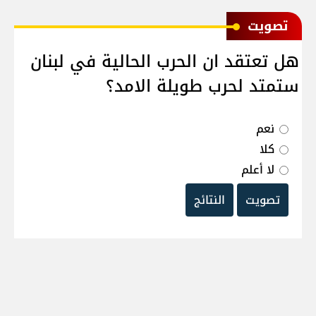
ﺗﺼﻮﻳﺖ
هل تعتقد ان الحرب الحالية في لبنان
ستمتد لحرب طويلة الامد؟
نعم
كلا
لا أعلم
تصويت
النتائج