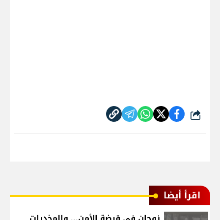
شارك
اقرأ أيضا
زوجان في قبضة الأمن... والمخدرات