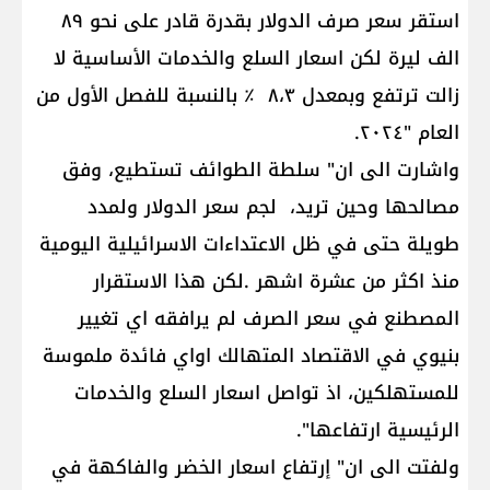
استقر سعر صرف الدولار بقدرة قادر على نحو ٨٩
الف ليرة لكن اسعار السلع والخدمات الأساسية لا
زالت ترتفع وبمعدل ٨،٣ ٪؜ بالنسبة للفصل الأول من
العام "٢٠٢٤.
واشارت الى ان" سلطة الطوائف تستطيع، وفق
مصالحها وحين تريد، لجم سعر الدولار ولمدد
طويلة حتى في ظل الاعتداءات الاسرائيلية اليومية
منذ اكثر من عشرة اشهر .لكن هذا الاستقرار
المصطنع في سعر الصرف لم يرافقه اي تغيير
بنيوي في الاقتصاد المتهالك اواي فائدة ملموسة
للمستهلكين، اذ تواصل اسعار السلع والخدمات
الرئيسية ارتفاعها".
ولفتت الى ان" إرتفاع اسعار الخضر والفاكهة في