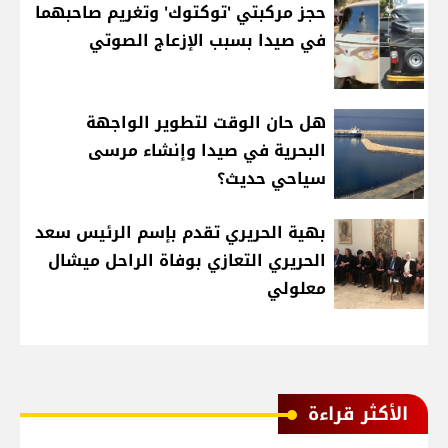
حجز مركبتي 'توكتوك' وتغريم صاحبهما
في صيدا بسبب الإزعاج الصوتي
هل حان الوقت لتطوير الواجهة
البحرية في صيدا وإنشاء مرسى
سياحي حديث؟
بهية الحريري تقدم بإسم الرئيس سعد
الحريري التعازي بوفاة الراحل ميشال
معلولي
الأكثر قراءة