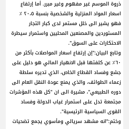
ذروة الموسم غير مفهوم وغير مبرر. أما إرتفاع
اسعار المواد المنزلية والشخصية بنسبة ٢٠،٥ ٪؜
فهو يشير الى خلل مستمر لدى كبار التجار
المستوردين والمصنعين المحليين واستمرار سيطرة
الاحتكارات على السوق".
وتابع البيان:"إن إرتفاع اسعار المواصلات بأكثر من
٦٠٪؜ عن كلفتها قبل الانهيار المالي هو دليل على
جشع وفساد القطاع الخاص، الذي تديره سلطة
زعماء الطوائف، والذي يمنع عودة النقل العام الى
دوره الطبيعي"، مشيرة الى ان "كل هذه المؤشرات
مجتمعة تدل على استمرار غياب الدولة وفساد
القوى السياسية الرئيسية".
وختم:"انه مشهد سريالي ومأسوي يجمع تضحيات