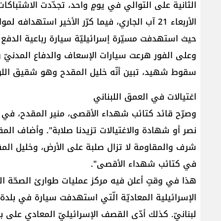
الثانية على التوالي في يومٍ واحد، تجدّدت الاشتباكات 
الأربعاء 21 آب الجاري، فيما كرّر الأخير استهدافه
حيث استهدفت مسيّرة إسرائيليّة سيارة رباعية الدفع 
وعلى الفور هرعت سيارات الإسعاف والدفاع المدنيّ وا
سقوط شهيد، تبين أنّه خليل المقدح وهو شقيق اللوا
اغتيالات في العمق اللبناني
وصرّح قائد كتائب شهداء الأقصى، منير المقدح، في
نصر أو شهادة والاغتيالات تزيدنا صلابة". وأضاف الم
شرف والمقاومة لا تزال صلبة على الأرض، وخليل ال
في كتائب شهداء الأقصى".
هذا في وقتٍ أعلن فيه مركز عمليات طوارئ الصحّة العا
الإسرائيلية المعاديّة الّتي استهدفت سيارة في بلدة
لبنانيّ. كذلك أدّى القصف الإسرائيليّ المعادي على 