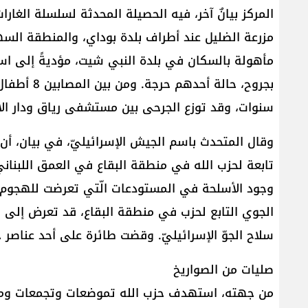
المركز بيانٌ آخر، فيه الحصيلة المحدثة لسلسلة الغار
مزرعة الضليل عند أطراف بلدة بوداي، والمنطقة السه
بجروح، حالة
سنوات، وقد توزع الجرحى بين مستشفى رياق ودار الأ
وقال المتحدث باسم الجيش الإسرائيليّ، في بيان، أ
تابعة لحزب الله في منطقة البقاع في العمق اللبناني.
وجود الأسلحة في المستودعات الّتي تعرضت للهجوم. و
الجوي التابع لحزب في منطقة البقاع، قد تعرض إلى 
سلاح الجوّ الإسرائيليّ. وقضت طائرة على أحد عناصر
صليات من الصواريخ
من جهته، استهدف حزب الله تموضعات وتجمعات ومواق