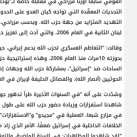
القومي سابقًا أورنا مزراحي في مقابلة خاصة لــ"بو
التحديات المعقّدة التي تواجه كيان العدو على الحدود
التهديد المتزايد من جهة حزب الله. وبحسب مزراحي، 
لبنان الثانية في العام 2006، والتي أدت إلى تعزيز حزب الله لوجوده في الجنوب في السنوات الأخيرة.
وقالت: "التعاظم العسكري لحزب الله بدعم إيراني، ح
بحوزته 10مرات منذ العام 2006، 
الساحات ضد "إسرائيل"، بمشاركة حزب الله وجهات إض
الحوثيين (أنصار الله)، والفصائل الحليفة لإيران في ال
وشدّدت على أنه "في السنوات الأخيرة طرأ تدهور جوه
شاهدنا استفزازات وزيادة حضور حزب الله على طول ال
في مزارع شبعا، العملية في "مجيدو" و"الاستفزازات"
الخلافات الداخلية في إسرائيل ضعفًا، الأمر الذي زاد
"لقد شاهدوا المظاهرات: في السنة الماضية، والتوتر