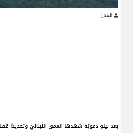
المدن
بعد ليلةٍ دمويّة شهدها العمق اللّبنانيّ وتحديدًا قض