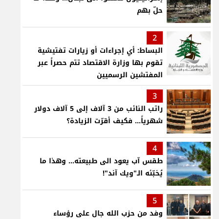
حلّ بهم
2
البساط: أي إجراءات أو زيارات تفتيشية
تقوم بها وزارة الاقتصاد تتم حصراً عبر
المفتشين الرسميين
3
راتب النائب من 3 آلاف إلى 5 آلاف دولار
شهرياً... فكيف أقرّت الزيادة؟
4
طقس آب يعود الى طبيعته... وهذا ما
يُخبّئه الـ"ويك آند"!
5
وفد من حزب الله جال على رؤساء