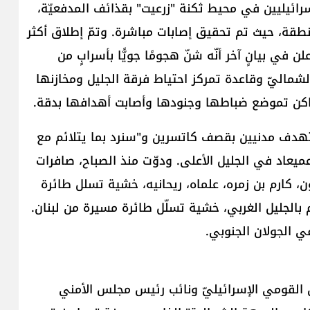
ائيليين في محيط ثكنة "زرعيت" بقذائف المدفعيّة،
منطقة، حيث تم تحقيق إصابات مباشرة. وتمّ إطلاق أكثر
أعلن في بيانٍ آخر أنّه شنّ هجومًا جويًّا بأسرابٍ من
الشماليّ وقاعدة ‏تمركز احتياط فرقة الجليل ومخازنها
ماكن تموضع ‏ضباطها وجنودها وأصابت أهدافها بدقة.
ستهدف مدنيين بقصف كاتسرين و"سنرد بما يتلائم مع
يعاد في الجليل الأعلى. ودوّت منذ الصباح، صافرات
، كارم بن زمره، علماه، ريحانيه، خشية تسلل طائرة
 بالجليل الغربي، خشية تسلّل طائرة مسيرة من لبنان.
 الجولان الجنوبي.
 القومي الإسرائيليّ ونائب رئيس مجلس الأمني