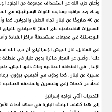
وأعلن حزب الله عن استهداف مجموعة من الجنود الإسر
وذلك بعد مراقبة ومتابعة القوات الإسرائيليّة في ال
من 40 صاروخًا من لبنان تجاه الجليل والجولان. كما و
المسيرّات الانقضاضيّة على المقرّ الاحتياطيّ للفيلق 
اللوجستيّة في عميعاد، مستهدفةً مراكز القيادة وأ
في المقابل، قال الجيش الإسرائيليّ أن حزب الله ا
ذلك". وأعلن عن انفجار طائرة بدون طيار في منطقة عم
الإنذار في المنطقة الصناعية رمات دلتو، الجش، دلتون
مسيرة من لبنان. كما ودوّت في أفيفيم، يرؤون، برعام
فضلًا عن كدمات زفي وكتسرين والمنطقة الصناعية في
التحديات الّتي تواجه إسرائيل
إلى هذا كشفت الباحثة البارزة في معهد أبحاث الأمن