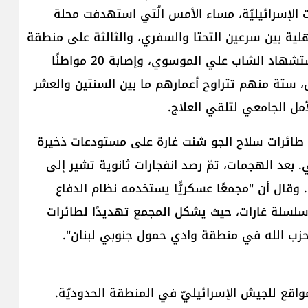
ات الإسرائيليّة، مساء الأمس الّتي استهدفت محلة
لية بين سرعين التحتا والسفري، والثالثة على منطقة
مأهولة بالسكان في بلدة النبي شيت، مؤديةً إلى استشهاد الشاب علي الموسوي، وإصابة 20 مواطنًا
 أحدهم حرجة. ومن بين المصابين 8 أطفال، ستة منهم تتراوح أعمارهم ما بين السنتين والعشر
مل الجامعي لتلقي العلاج.
ن طائرات سلاح الجو شنت غارة على مستودعات ذخيرة
 بعد الهجمات، تمّ رصد انفجارات ثانوية تشير إلى
قال أن "مجمعًا عسكريًّا يستخدمه نظام الدفاع
سلسلة غارات، حيث يشكل المجمع تهديدًا لطائرات
 حزب الله في منطقة وادي حمول جنوبي لبنان".
ع للجيش الإسرائيليّ في المنطقة الحدوديّة.