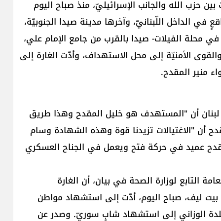
بين حزب الله والجانب الإسرائيليّ، منذ صباح اليوم
 لمواقعٍ في الداخل اللّبنانيّ، وآخرها مدينة صيدا الجنوبيّة،
في محلة الفيلات- صيدا بالقرب من جامع الإمام علي،
لقوى الأمنيّة إلى محل الاستهداف، وأدّت الغارة إلى
ء منير المقدح.
 لبنان أن "المستهدف هو خليل المقدح وهذا طريق
قدح أن "الاغتيالات تزيدنا قوة وهذه الشهادة وسام
مقدح عميد في حركة فتح ويعمل في الجناح العسكري
مة التابع لوزارة الصحة في بيان، أن الغارة
 بيت ليف، صباح اليوم، أدّت إلى استشهاد مواطن
بلدة الوزاني إلى استشهاد شابٍ سوريّ. وصدر عن