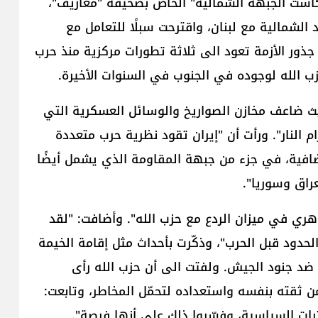
دكاست الجبهة الشمالية" الخاص بصحيفة "معاريف"،
 الشمالية مع لبنان، واقترحت سبلًا للتعامل مع
جذور الأزمة تعود الى ثلاثة تطورات مركزية منذ حرب
يث ضاعف مخازن الصواريخ والوسائل العسكرية التي
وهذه إستراتيجية حزام النار". ورأت أن "إيران تقود نظرية حرب متعددة
افية، في جزء من جبهة المقاومة الذي يشمل أيضًا
عراق وسوريا".
ري في ميزان الردع مع حزب الله". وأضافت: "لقد
حدود قبل الحرب"، وذكّرت بأحداث مثل إقامة الخيمة
 ضد جنود الجيش. ولفتت الى أن حزب الله رأى
 من ثقته بنفسه واستعداده لتحمّل المخاطر، وتابعت:
ات السياسية، وفسّروا ذلك على أنها فرصة".