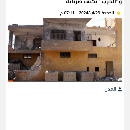
و"الحزب" يكثف ضرباته
الجمعة 23/آب/2024 - 07:11 م
المدن