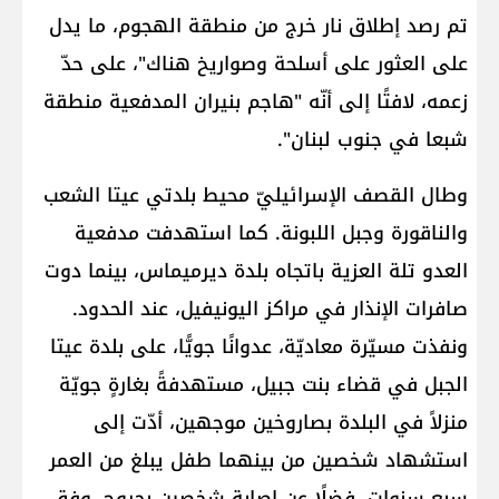
تم رصد إطلاق نار خرج من منطقة الهجوم، ما يدل
على العثور على أسلحة وصواريخ هناك"، على حدّ
زعمه، لافتًا إلى أنّه "هاجم بنيران المدفعية منطقة
شبعا في جنوب لبنان".
وطال القصف الإسرائيليّ محيط بلدتي عيتا الشعب
والناقورة وجبل اللبونة. كما استهدفت مدفعية
العدو تلة العزية باتجاه بلدة ديرميماس، بينما دوت
صافرات الإنذار في مراكز اليونيفيل، عند الحدود.
ونفذت مسيّرة معاديّة، عدوانًا جويًّا، على بلدة عيتا
الجبل في قضاء بنت جبيل، مستهدفةً بغارةٍ جويّة
منزلاً في البلدة بصاروخين موجهين، أدّت إلى
استشهاد شخصين من بينهما طفل يبلغ من العمر
سبع سنوات، فضلًا عن إصابة شخصين بجروح، وفق