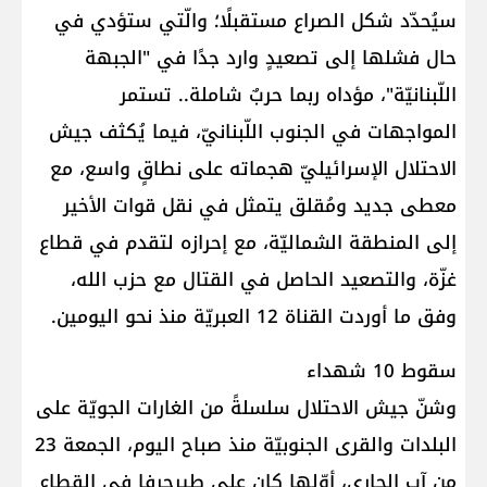
سيُحدّد شكل الصراع مستقبلًا؛ والّتي ستؤدي في
حال فشلها إلى تصعيدٍ وارد جدًا في "الجبهة
اللّبنانيّة"، مؤداه ربما حربٌ شاملة.. تستمر
المواجهات في الجنوب اللّبنانيّ، فيما يُكثف جيش
الاحتلال الإسرائيليّ هجماته على نطاقٍ واسع، مع
معطى جديد ومُقلق يتمثل في نقل قوات الأخير
إلى المنطقة الشماليّة، مع إحرازه لتقدم في قطاع
غزّة، والتصعيد الحاصل في القتال مع حزب الله،
وفق ما أوردت القناة 12 العبريّة منذ نحو اليومين.
سقوط 10 شهداء
وشنّ جيش الاحتلال سلسلةً من الغارات الجويّة على
البلدات والقرى الجنوبيّة منذ صباح اليوم، الجمعة 23
من آب الجاري، أوّلها كان على طيرحرفا في القطاع