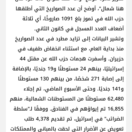
هنا شمال"، أوضح أن عدد الصواريخ التي أطلقها
حزب الله في تموز بلغ 1091 صاروخًا، أي ثلاثة
أضعاف العدد المسجل في كانون الثاني.
وتشير البيانات إلى تزايد مطرد في عدد الصواريخ
منذ بداية العام، مع استثناء انخفاض طفيف في
حزيران. وأسفرت هجمات حزب الله عن مقتل 44
إسرائيليًا، بينهم 24 مستوطنًا و19 جنديًا، بالإضافة
إلى إصابة 271 شخصًا، من بينهم 130 مستوطنًا
و141 جنديًا. وحتى الأسبوع الماضي، تم إجلاء
62,480 مستوطنًا من المستوطنات الشمالية، منهم
16,855 تم إيواؤهم في الفنادق. ووفقًا لـ"سلطة
الضرائب" في إسرائيل، تم تقديم 4,378 طلب
تعويض عن الأضرار التي لحقت بالمباني والممتلكات