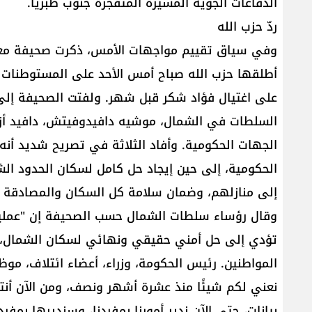
الدفاعات الجوية المسيرة المتفجرة جنوب طبريا.
ردّ حزب الله
أطلقها حزب الله صباح أمس الأحد على المستوطنات ال
على اغتيال فؤاد شكر قبل شهر. ولفتت الصحيفة إل
السلطات في الشمال، موشيه دافيدوفيتش، دافيد أز
الجهات الحكومية. وأفاد الثلاثة في تصريح شديد أنه
الحكومية، إلى حين إيجاد حل كامل لسكان الحدود الش
إلى منازلهم، وضمان سلامة كل السكان والمصادقة ع
وقال رؤساء سلطات الشمال حسب الصحيفة إن "عملية
تؤدي إلى حل أمني حقيقي ونهائي لسكان الشمال، 
المواطنين. رئيس الحكومة، وزراء، أعضاء ائتلاف، موظ
نعني لكم شيئًا منذ عشرة أشهر ونصف، ومن الآن أنتم لا 
بيانات، حتى الآن ندير أمورنا بمفردنا، وسنديرها بمفردن