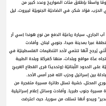
جومًا واسعًا بإطلاق مئات الصواريخ وعدد كبير من
ي الحزب، فؤاد شكر، في الضاحيّة الجنوبيّة لبيروت، ليل
واستهدف الجيش الإسرائيليّ صباح اليوم، الإثنين 26 آب الجاري، سيارة رباعيّة الدفع من نوع هوندا (سي آر
قة عبرا بمدينة صيدا، جنوبي لبنان. وأفادت
ّتي يُرجح أنّها تنتمي لأحد التنظيمات الفلسطينيّة في
اه عدّة مواقع وبلدات، منها كفركلا وبلدة الطيبة
على الحدود اللّبنانيّة (وتحديدًا قرى القطاع الغربيّ
ادلة بين إسرائيل وحزب الله فجر أمس الأحد.
وري المحتل، خشية تسلل طائرة مسيرة متفجرة من
رة مسيرة جنوب طبريا. وأفادت وسائل إعلام إسرائيلية
دير" ويبدو أنها تسللت من سوريا، حيث اعترضت