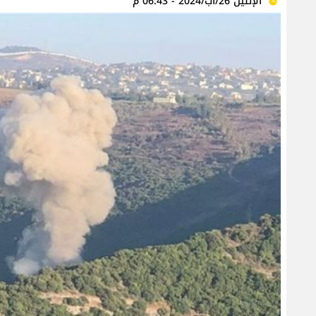
الإثنين 26/آب/2024 - 06:43 م