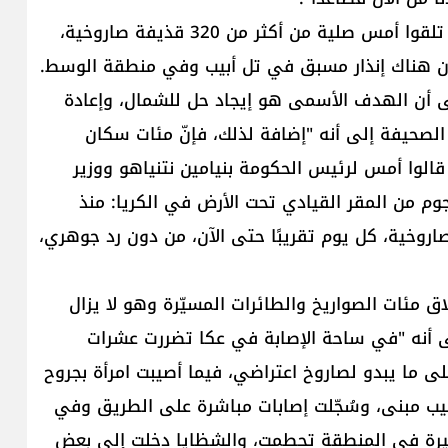
وأضاف دافيدوفيتش: "بالنسبة لسكان الشمال الذين تلقوا أمس صلية من أكثر من 320 قذيفة صاروخية،
ن هناك إنذار مسبق في تل أبيب وفي منطقة الوسط.
ى أن الهدف الأسمى هو إيجاد حل للشمال، وإعادة
الصحيفة إلى أنه "إضافة لذلك، فإنّ مئات سكان
الوا أمس لرئيس الحكومة بنيامين نتنياهو ووزير
هجوم من المقر القيادي تحت الأرض في الكريا: منذ
روخية، كل يوم تقريبًا حتى الآن، من دون رد جوهري،
ق مئات الصواريخ والطائرات المسيّرة وهو لا يزال
ى أنه "في ساحة الإصابة في عكا تضررت عشرات
ى ما يبدو لصاروخ اعتراضي، فيما أصيبت امرأة بجروح
ب مبنى، وسُجّلت إصابات مباشرة على الطريق وفي
ثيرة في المنطقة تحطمت، والشظايا دخلت إلى بعض