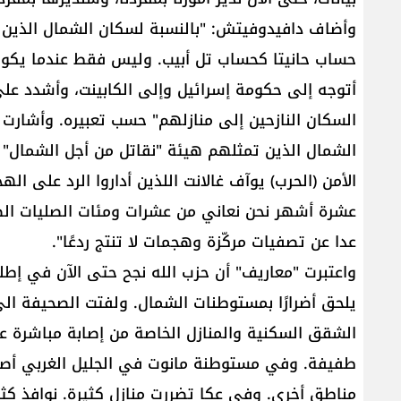
حساب حانيتا كحساب تل أبيب. وليس فقط عندما يكو
أتوجه إلى حكومة إسرائيل وإلى الكابينت، وأشدد عل
السكان النازحين إلى منازلهم" حسب تعبيره. وأشارت 
الشمال الذين تمثلهم هيئة "نقاتل من أجل الشمال" ق
الأمن (الحرب) يوآف غالانت اللذين أداروا الرد على ال
عشرة أشهر نحن نعاني من عشرات ومئات الصليات الصا
عدا عن تصفيات مركّزة وهجمات لا تنتج ردعًا".
واعتبرت "معاريف" أن حزب الله نجح حتى الآن في إطلا
يلحق أضرارًا بمستوطنات الشمال. ولفتت الصحيفة ال
الشقق السكنية والمنازل الخاصة من إصابة مباشرة عل
طفيفة. وفي مستوطنة مانوت في الجليل الغربي أصي
مناطق أخرى. وفي عكا تضررت منازل كثيرة. نوافذ ك