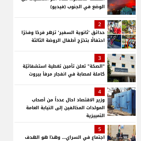
الوضع في الجنوب (فيديو)
2
حدائق 'ثانوية السفير' تزهر فرحًا وفخرًا
احتفالًا بتخرّج أطفال الروضة الثالثة
3
"الصحّة" تعلن تأمين تغطية استشفائيّة
كاملة لمصابة في انفجار مرفأ بيروت
4
وزير الاقتصاد احال عدداً من أصحاب
المولدات المخالفين إلى النيابة العامة
التمييزية
5
اجتماع في السراي... وهذا هو الهدف