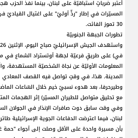
اُعتبر ضرباتٍ استباقيّة على لبنان، بينما نفذ الحزب ه
المسيّرات في إطار "ردٍّ أوليّ" على اغتيال القياديّ ف
30 تموز الفائت.
تطورات الجبهة الجنوبيّة
في) على طريقٍ فرعيّة لجهة أوتستراد الشماع في منط
المعلومات الأوليّة عن نجاة الشخصيّة المستهدفة، وال
المدينة. هذا، في وقتٍ تواصل فيه القصف المعادي تج
وطيرحرفا، بعد هدوء نسبيّ خيم خلال السّاعات الماضيّة 
مع تحليق متواصل للطيران المسيّر) إثر الهجمات المتب
وفي وقت سابق دوت صافرات الإنذار في الجولان الس
لبنان، فيما اعترضت الدفاعات الجوية الإسرائيلية طائ
بأن مسيرة واحدة على الأقل وصلت إلى أجواء "حمة غ